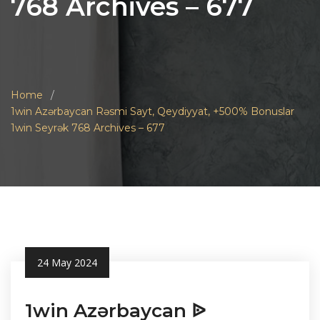
768 Archives – 677
Home
1win Azərbaycan Rəsmi Sayt, Qeydiyyat, +500% Bonuslar
1win Seyrək 768 Archives – 677
24 May 2024
1win Azərbaycan ᐉ