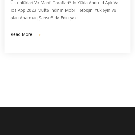
Üstünlükləri Və Mənfi Tərəfləri* In Yüklə Android Apk Və
Ios App 2023 Müftə Indir In Mobil Tətbiqini Yükləyin Və
əlan Aparmaq Şansı Əldə Edin şəxsi
Read More