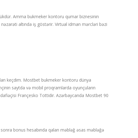
tünlükdür. Amma bukmeker kontoru qumar biznesinin
əzarəti altında iş göstərir. Virtual idman mərcləri bəzi
atdan keçdim. Mostbet bukmeker kontoru dünya
mçinin saytda və mobil proqramlarda oyunçuların
üdafiəçisi Françesko Tottidir. Azərbaycanda Mostbet 90
dikdən sonra bonus hesabında qalan məbləğ əsas məbləğə