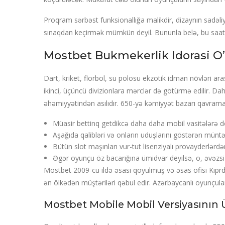
Proqram sərbəst funksionallığa malikdir, dizaynın sadəli
sınaqdan keçirmək mümkün deyil. Bununla belə, bu saat 
Mostbet Bukmekerlik Idorasi O’
Dart, kriket, florbol, su polosu ekzotik idman növləri ar
ikinci, üçüncü divizionlara mərclər də götürmə edilir. Dah
əhəmiyyətindən asılıdır. 650-yə kəmiyyət bazarı qavrama e
Müasir bettinq getdikcə daha daha mobil vasitələrə doğ
Aşağıda qalibləri və onların uduşlarını göstərən münt
Bütün slot maşınları vur-tut lisenziyalı provayderlərdən
Əgər oyunçu öz bacarığına ümidvar deyilsə, o, əvəzsi
Mostbet 2009-cu ildə əsası qoyulmuş və əsas ofisi Kiprd
ən ölkədən müştəriləri qəbul edir. Azərbaycanlı oyunçula
Mostbet Mobile Mobil Versiyasının 