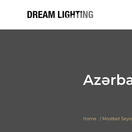
Azərb
Home
Mostbet Seyrək