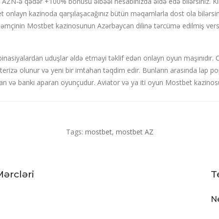
 AZN-ə qədər +100% bonusu əlbəəl hesabınızda əldə edə bilərsiniz. Kim
t onlayn kazinoda qarşılaşacağınız bütün məqamlarla dost ola bilərs
. Həmçinin Mostbet kazinosunun Azərbaycan dilinə tərcümə edilmiş ver
inasiyalardan uduşlar əldə etməyi təklif edən onlayn oyun maşınıdır. C
akterizə olunur və yeni bir imtahan təqdim edir. Bunların arasında lap po
ayan və bankı aparan oyunçudur. Aviator və ya iti oyun Mostbet kazinos
Tags:
mostbet
,
mostbet AZ
ərcləri
T
N