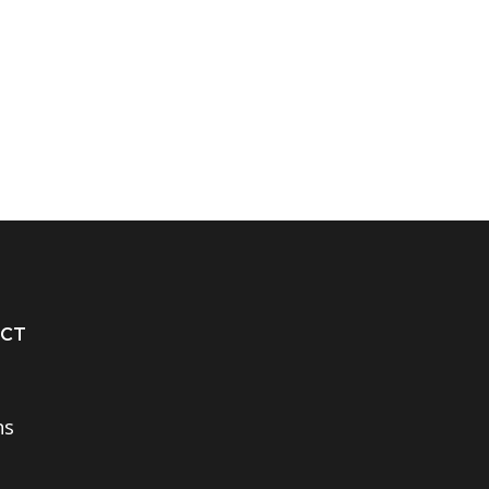
CT
ns