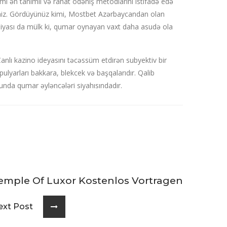
i ən tanımlı və rahat ödəniş metodlarını istifadə edə
iniz. Gördüyünüz kimi, Mostbet Azərbaycandan olan
siyası da mülk ki, qumar oynayan vaxt daha asudə ola
anlı kazino ideyasını təcəssüm etdirən subyektiv bir
pulyarları bakkara, blekcek və başqalarıdır. Qalib
unda qumar əyləncələri siyahısındadır.
emple Of Luxor Kostenlos Vortragen
ext Post