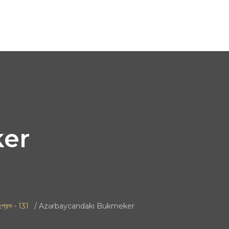
er
েস - 131
Azərbaycandakı Bukmeker