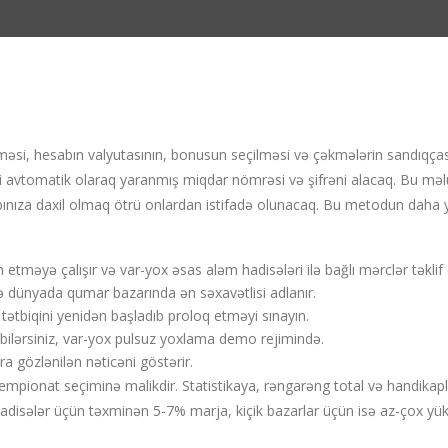
məsi, hesabın valyutasının, bonusun seçilməsi və çəkmələrin sandıqças
 avtomatik olaraq yaranmış miqdar nömrəsi və şifrəni alacaq. Bu məl
ınıza daxil olmaq ötrü onlardan istifadə olunacaq. Bu metodun daha 
etməyə çalışır və var-yox əsas aləm hadisələri ilə bağlı mərclər təklif 
ə dünyada qumar bazarında ən səxavətlisi adlanır.
tətbiqini yenidən başladıb proloq etməyi sınayın.
ilərsiniz, var-yox pulsuz yoxlama demo rejimində.
ra gözlənilən nəticəni göstərir.
empionat seçiminə malikdir. Statistikaya, rəngarəng total və handikapla
 hadisələr üçün təxminən 5-7% marja, kiçik bazarlar üçün isə az-çox yü