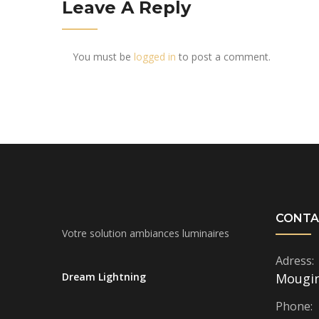
Leave A Reply
You must be
logged in
to post a comment.
CONTA
Votre solution ambiances luminaires
Adress:
Dream Lightning
Mougi
Phone: