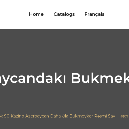
Home
Catalogs
Français
aycandakı Bukmek
 90 Kazino Azerbaycan Daha Əla Bukmeyker Rəsmi Say ~ একুশে প্র