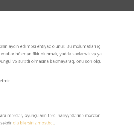
ının aydın edilməsi ehtiyac olunur. Bu məlumatları iç
umatlar hökmən fikir olunmalı, yadda saxlamalı və ya
yüngül və sürətli olmasına baxmayaraq, onu son ölçü
etmir.
ra mərclər, oyunçuların fərdi nailiyyətlərinə mərclər
ksəkdir
ola bilərsiniz mostbet
.