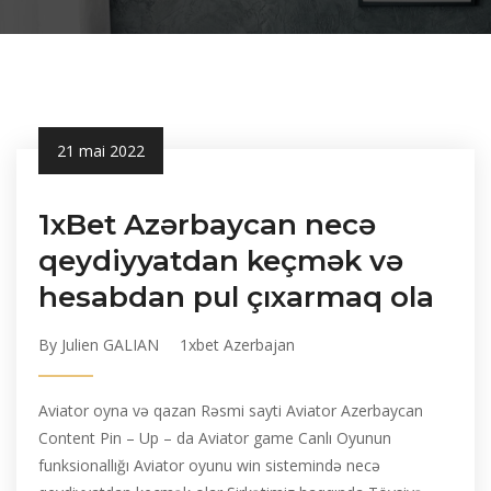
21 mai 2022
1xBet Azərbaycan necə
qeydiyyatdan keçmək və
hesabdan pul çıxarmaq ola
By Julien GALIAN
1xbet Azerbajan
Aviator oyna və qazan Rəsmi sayti Aviator Azerbaycan
Content Pin – Up – da Aviator game Саnlı Oyunun
funksionallığı Aviator oyunu win sistemində necə