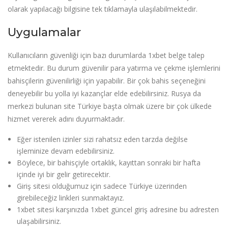
olarak yapılacağı bilgisine tek tıklamayla ulaşılabilmektedir.
Uygulamalar
Kullanıcıların güvenliği için bazı durumlarda 1xbet belge talep
etmektedir. Bu durum güvenilir para yatırma ve çekme işlemlerini
bahisçilerin güvenilirliği için yapabilir. Bir çok bahis seçeneğini
deneyebilir bu yolla iyi kazançlar elde edebilirsiniz. Rusya da
merkezi bulunan site Türkiye başta olmak üzere bir çok ülkede
hizmet vererek adını duyurmaktadır.
Eğer istenilen izinler sizi rahatsız eden tarzda değilse
işleminize devam edebilirsiniz.
Böylece, bir bahisçiyle ortaklık, kayıttan sonraki bir hafta
içinde iyi bir gelir getirecektir.
Giriş sitesi olduğumuz için sadece Türkiye üzerinden
girebileceğiz linkleri sunmaktayız.
1xbet sitesi karşınızda 1xbet güncel giriş adresine bu adresten
ulaşabilirsiniz.