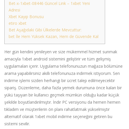
Bet-x-1xbet-08446 Güncel Link – 1xbet Yeni
Adresi
Xbet Kayıp Bonusu
etiro xbet
Bet Aşağıdaki Gibi Ülkelerde Mevcuttur:
bet İle Hem Yüksek Kazan, Hem de Güvende Kal
Her gün kendini yenileyen ve size mükemmel hizmet sunmak
amacıyla 1xbet android sistemini geliştirir ve tüm gelişmiş
uygulamaları içerir. Uygulama telefonunuzun mağaza bölümüne
arama yapabilirsiniz akıllı telefonunuza indirmek istiyorum. Sen
indirme işlemi sizden herhangi bir ücret talep edilmeyecektir
sipariş. Düzenleme, daha fazla yemek durumuna önce kalan bir
yükü taşıyan bir kullanıcı geçmek mümkün olduğu kadar küçük
şekilde boyutlandırılmıştır. İndir PC versiyonu da hemen hemen
tıkladım ve müşterilerin ön planı rahatlatmak yükselmiştir
alternatif olarak 1xbet mobil indirme seçeneğini getiren bu
sistemi sevilir.