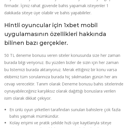
firmadır. İçiniz rahat güvende bahis yapamak isteyenler 1
dakikada siteye üye olabilir ve bahis yapabilirler.
Hintli oyuncular için 1xbet mobil
uygulamasının özellikleri hakkında
bilinen bazı gerçekler.
50 TL deneme bonusu veren siteler konusunda size her zaman
burada bilgi veriyoruz. Bu yüzden bizler de sizin için her zaman
bu listemizi burada aktarıyoruz. Merak ettiğiniz bir konu varsa
ekibimiz tüm sorularınıza burada hiç sıkılmadan günün her anı
cevap verecektir. Tanım olarak Deneme bonusu bahis sitelerinde
oynayabileceğiniz karşılıksız olarak dağıttığı bonuslara verilen
isim olarak dikkat çekiyor.
En ünlü oyun şirketleri tarafından sunulan bahislere çok fazla
bahis yapmak mümkündür.
Kolay erişimi ve pratik şekilde hızlı üye kayıtlarıyla siteye