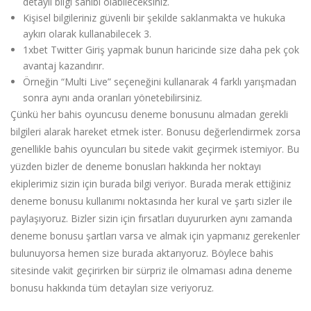
detaylı bilgi sahibi olabileceksiniz.
Kişisel bilgileriniz güvenli bir şekilde saklanmakta ve hukuka
aykırı olarak kullanabilecek 3.
1xbet Twitter Giriş yapmak bunun haricinde size daha pek çok
avantaj kazandırır.
Örneğin “Multi Live” seçeneğini kullanarak 4 farklı yarışmadan
sonra aynı anda oranları yönetebilirsiniz.
Çünkü her bahis oyuncusu deneme bonusunu almadan gerekli
bilgileri alarak hareket etmek ister. Bonusu değerlendirmek zorsa
genellikle bahis oyuncuları bu sitede vakit geçirmek istemiyor. Bu
yüzden bizler de deneme bonusları hakkında her noktayı
ekiplerimiz sizin için burada bilgi veriyor. Burada merak ettiğiniz
deneme bonusu kullanımı noktasında her kural ve şartı sizler ile
paylaşıyoruz. Bizler sizin için fırsatları duyururken aynı zamanda
deneme bonusu şartları varsa ve almak için yapmanız gerekenler
bulunuyorsa hemen size burada aktarıyoruz. Böylece bahis
sitesinde vakit geçirirken bir sürpriz ile olmaması adına deneme
bonusu hakkında tüm detayları size veriyoruz.