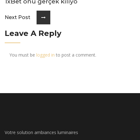
1xBet onu gerçek kılıyo
Next Post
Leave A Reply
You must be
logged in
to post a comment.
Votre solution ambiances luminaires