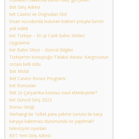
Bet Giriş Adresi
bet Casino ve Doğrudan Slot
İnsan vücudunda bulunan bakteri yoluyla tümör
yok edildi
bet Türkiye – En iyi Canlı Bahis Siteleri
Uygulama
bet Bahis Sitesi – Güncel Bilgiler
Türkiye’nin konuştuğu ‘Falaka’ davası: Kargocunun
cezası belli oldu
Bet Mobil
Bet Casino Bonus Programı
bet Bonusları
Bet 2x Çarşamba bonusu nasıl etkinleştirilir?
bet Güncel Giriş 2023
Bonus İsteği
Herhangi bir 1xBet para çekme sorunu ile karşı
karşıya kalınması durumunda ne yapılmalı?
televizyon oyunları
BET Yeni Giriş Adresi