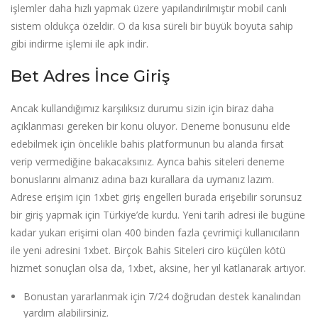
işlemler daha hızlı yapmak üzere yapılandırılmıştır mobil canlı
sistem oldukça özeldir. O da kısa süreli bir büyük boyuta sahip
gibi indirme işlemi ile apk indir.
Bet Adres İnce Giriş
Ancak kullandığımız karşılıksız durumu sizin için biraz daha
açıklanması gereken bir konu oluyor. Deneme bonusunu elde
edebilmek için öncelikle bahis platformunun bu alanda fırsat
verip vermediğine bakacaksınız. Ayrıca bahis siteleri deneme
bonuslarını almanız adına bazı kurallara da uymanız lazım.
Adrese erişim için 1xbet giriş engelleri burada erişebilir sorunsuz
bir giriş yapmak için Türkiye’de kurdu. Yeni tarih adresi ile bugüne
kadar yukarı erişimi olan 400 binden fazla çevrimiçi kullanıcıların
ile yeni adresini 1xbet. Birçok Bahis Siteleri ciro küçülen kötü
hizmet sonuçları olsa da, 1xbet, aksine, her yıl katlanarak artıyor.
Bonustan yararlanmak için 7/24 doğrudan destek kanalından
yardım alabilirsiniz.