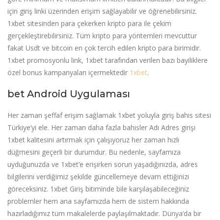
için giriş linki üzerinden erişim sağlayabilir ve öğrenebilirsiniz.
1xbet sitesinden para çekerken kripto para ile çekim
gerçekleştirebilirsiniz. Tüm kripto para yöntemleri mevcuttur
fakat Usdt ve bitcoin en çok tercih edilen kripto para birimidir.
1xbet promosyonlu link, 1xbet tarafından verilen bazı bayiliklere
özel bonus kampanyaları içermektedir
1xbet
.
bet Android Uygulaması
Her zaman şeffaf erişim sağlamak 1xbet yoluyla giriş bahis sitesi
Türkiye’yi ele. Her zaman daha fazla bahisler Adı Adres girişi
1xbet kalitesini artırmak için çalışıyoruz her zaman hızlı
düğmesini geçerli bir durumdur. Bu nedenle, sayfamıza
uyduğunuzda ve 1xbet’e erişirken sorun yaşadığınızda, adres
bilgilerini verdiğimiz şekilde güncellemeye devam ettiğinizi
göreceksiniz. 1xbet Giriş bitiminde bile karşılaşabileceğiniz
problemler hem ana sayfamızda hem de sistem hakkında
hazırladığımız tüm makalelerde paylaşılmaktadır. Dünya’da bir