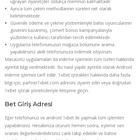
uğrayan ziyaretçiler oldukça memnun kalmaktadır.
Ayrıca tüm çekim methodlarının süreleri net olarak
belirtilmektedir.
Güvenilir ödeme ve çekme yöntemleriyle bahis oyuncularının
güvenini kazanmış, çömert bonus kampanyalarıyla
yüzbinlerce kullanıcı tarafından tercih edilmektedir.
Uygulama telefonunuzun mağaza bölümüne arama
yapabilirsiniz akıllı telefonunuza indirmek istiyorum.
Masaüstü uygulamaları da indirme işleminin tüm türleri hakkında
ayrıntılı bilgi verilmektedir. Bu nasıl yapılır ayrıntılı olarak Android
indirme işlemini tarif edilir. 1xBet iştirakleri hakkında daha fazla
bilgi için, partner1xbet.com adresini ziyaret edin veya doğrudan
1xBet iştirak yöneticileriyle iletişime geçin.
Bet Giriş Adresi
Eğer telefonunuz ve android 1xbet ile yapmak tüm işlemleri
yapabilirsiniz. Hesabınıza oturum hemen sonra, eşleme sen
oranını değerlendirebilirsiniz canlı takip edebilir ve bahse