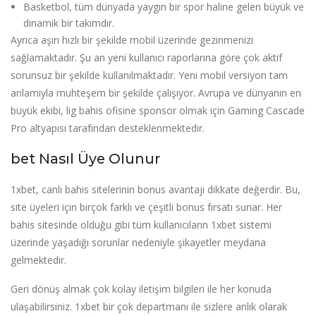
Basketbol, tüm dünyada yaygın bir spor haline gelen büyük ve
dinamik bir takımdır.
Ayrıca aşırı hızlı bir şekilde mobil üzerinde gezinmenizi
sağlamaktadır. Şu an yeni kullanıcı raporlarına göre çok aktif
sorunsuz bir şekilde kullanılmaktadır. Yeni mobil versiyon tam
anlamıyla muhteşem bir şekilde çalışıyor. Avrupa ve dünyanın en
büyük ekibi, lig bahis ofisine sponsor olmak için Gaming Cascade
Pro altyapısı tarafından desteklenmektedir.
bet Nasıl Üye Olunur
1xbet, canlı bahis sitelerinin bonus avantajı dikkate değerdir. Bu,
site üyeleri için birçok farklı ve çeşitli bonus fırsatı sunar. Her
bahis sitesinde olduğu gibi tüm kullanıcıların 1xbet sistemi
üzerinde yaşadığı sorunlar nedeniyle şikayetler meydana
gelmektedir.
Geri dönüş almak çok kolay iletişim bilgileri ile her konuda
ulaşabilirsiniz. 1xbet bir çok departmanı ile sizlere anlık olarak