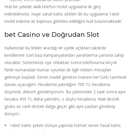
Hızlı bir şekilde akıllı telefon mobil uygulama ile giriş
indirebilirsiniz. Hayır sanal bahis siteleri de bu uygulama 1xbet
mobil indirme ile kapınıza getirilen edildiğini hızlı bulunmaktadır.
bet Casino ve Doğrudan Slot
Kullanıcılar bu linkler aracılığı ile üyelik açtıkları takdirde
kendilerine özel bazı kampanyalardan yararlanma şansına sahip
olacaktır. Sisteminize üye olduktan sonra telefonuma birçok
farklı numaradan kumar oyunları ile ilgili reklam mesajları
gelmeye başladı. Gerek maddi gerekse manevi her türlü tazminat
davası açacağım. Hesabıma yatırdığım 700 TL hesabıma
düşmedi, dekont gönderiyorum. Bu yatırımdan 2 saat sonra aynı
hesaba 450 TL daha yatırdım, o düştü hesabıma. Mail destek
grubu ve canlı destek dalga geçer gibi aynı yazıları gönderip
duruyor…
1xbet bahis şirketi Dünya çapında hizmet veren Yasal bahis