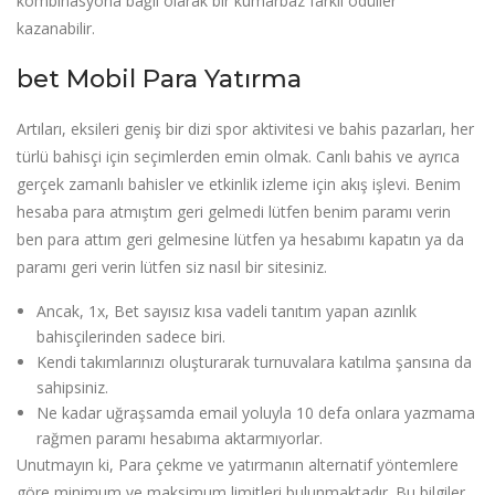
kombinasyona bağlı olarak bir kumarbaz farklı ödüller
kazanabilir.
bet Mobil Para Yatırma
Artıları, eksileri geniş bir dizi spor aktivitesi ve bahis pazarları, her
türlü bahisçi için seçimlerden emin olmak. Canlı bahis ve ayrıca
gerçek zamanlı bahisler ve etkinlik izleme için akış işlevi. Benim
hesaba para atmıştım geri gelmedi lütfen benim paramı verin
ben para attım geri gelmesine lütfen ya hesabımı kapatın ya da
paramı geri verin lütfen siz nasıl bir sitesiniz.
Ancak, 1x, Bet sayısız kısa vadeli tanıtım yapan azınlık
bahisçilerinden sadece biri.
Kendi takımlarınızı oluşturarak turnuvalara katılma şansına da
sahipsiniz.
Ne kadar uğraşsamda email yoluyla 10 defa onlara yazmama
rağmen paramı hesabıma aktarmıyorlar.
Unutmayın ki, Para çekme ve yatırmanın alternatif yöntemlere
göre minimum ve maksimum limitleri bulunmaktadır. Bu bilgiler