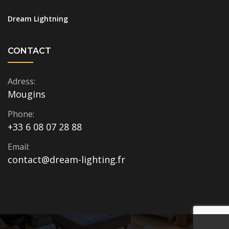
Dream Lightning
CONTACT
Adress:
Mougins
Phone:
+33 6 08 07 28 88
Email:
contact@dream-lighting.fr