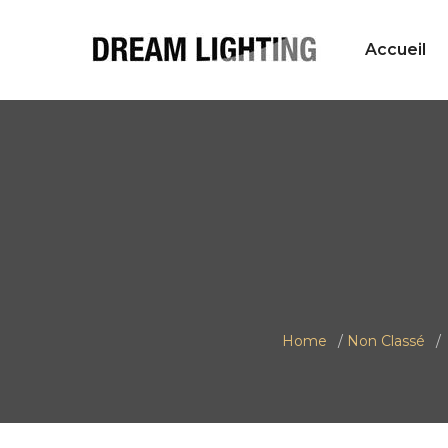
Accueil
Home
Non Classé