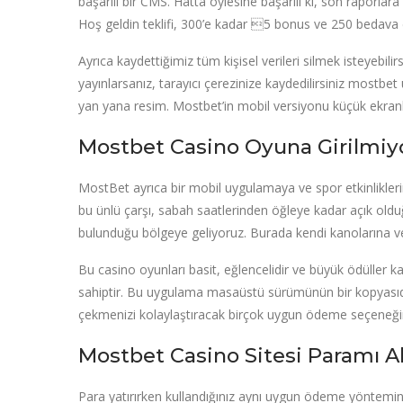
başarılı bir CMS. Hatta öylesine başarılı ki, son raporlar
Hoş geldin teklifi, 300’e kadar 5 bonus ve 250 bedava d
Ayrıca kaydettiğimiz tüm kişisel verileri silmek isteyebi
yayınlarsanız, tarayıcı çerezinize kaydedilirsiniz mostbet
yan yana resim. Mostbet’in mobil versiyonu küçük ekranla
Mostbet Casino Oyuna Girilmiyo
MostBet ayrıca bir mobil uygulamaya ve spor etkinlikleri
bu ünlü çarşı, sabah saatlerinden öğleye kadar açık olduğ
bulunduğu bölgeye geliyoruz. Burada kendi kanolarına ve ne
Bu casino oyunları basit, eğlencelidir ve büyük ödüller k
sahiptir. Bu uygulama masaüstü sürümünün bir kopyasıdır,
çekmenizi kolaylaştıracak birçok uygun ödeme seçeneğin
Mostbet Casino Sitesi Paramı Al
Para yatırırken kullandığınız aynı uygun ödeme yöntemini 