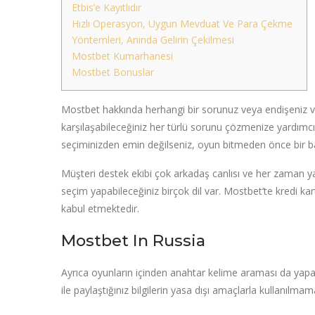
Etbis’e Kayıtlıdır
Hızlı Operasyon, Uygun Mevduat Ve Para Çekme
Yöntemleri, Anında Gelirin Çekilmesi
Mostbet Kumarhanesi
Mostbet Bonuslar
Mostbet hakkında herhangi bir sorunuz veya endişeniz vars
karşılaşabileceğiniz her türlü sorunu çözmenize yardımcı
seçiminizden emin değilseniz, oyun bitmeden önce bir b
Müşteri destek ekibi çok arkadaş canlısı ve her zaman ya
seçim yapabileceğiniz birçok dil var. Mostbet’te kredi kart
kabul etmektedir.
Mostbet In Russia
Ayrıca oyunların içinden anahtar kelime araması da yapabil
ile paylaştığınız bilgilerin yasa dışı amaçlarla kullanılmam