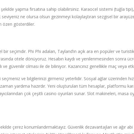
 şekilde yapma fırsatına sahip olabilirsiniz. Karaocel sistemi (tuğla tipi)
 seviyeniz ne olursa olsun gezinmeyi kolaylaştıran sezgisel bir arayüze 
n özen gösterdiler.
l bir seçimdir. Phi Phi adaları, Tayland’ın açık ara en popüler ve turis
nda otele dönüyoruz. Hesabın kaydı ve yenilenmesinden sonra ücretli b
 ve güvenilir olması ile de biliniyor. Kazancınız genellikle maç veya etki
eniz ve bilgilerinizi girmeniz yeterlidir. Sosyal ağlar üzerinden hız
er zaman yardıma hazırdır. Yeni oluşturulan tüm hesaplar, platformu kar
cılarından çok çeşitli casino oyunları sunar. Slot makineleri, masa oyu
n şekilde çerez konumlandırmaktayız. Güvenlik dezavantajları ve ağır a