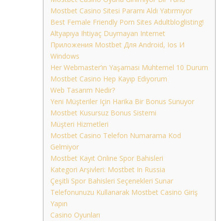
Mostbet Casino Sitesi Paramı Aldı Yatırmıyor
Best Female Friendly Porn Sites Adultbloglisting!
Altyapıya Ihtiyaç Duymayan Internet
Приложения Mostbet Для Android, Ios И
Windows
Her Webmaster’ın Yaşaması Muhtemel 10 Durum
Mostbet Casino Hep Kayıp Ediyorum
Web Tasarım Nedir?
Yeni Müşteriler Için Harika Bir Bonus Sunuyor
Mostbet Kusursuz Bonus Sistemi
Müşteri Hizmetleri
Mostbet Casino Telefon Numarama Kod
Gelmiyor
Mostbet Kayıt Online Spor Bahisleri
Kategori Arşivleri: Mostbet In Russia
Çeşitli Spor Bahisleri Seçenekleri Sunar
Telefonunuzu Kullanarak Mostbet Casino Giriş
Yapın
Casino Oyunları