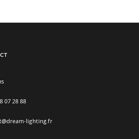
CT
ns
8 07 28 88
t@dream-lighting.fr