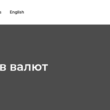
s
English
в валют