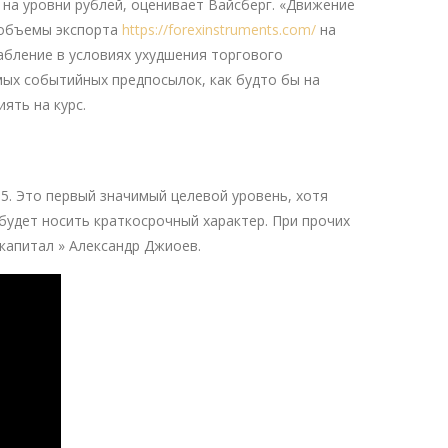
т на уровни рублей, оценивает Вайсберг. «Движение
и объемы экспорта
https://forexinstruments.com/
на
абление в условиях ухудшения торгового
мых событийных предпосылок, как будто бы на
ять на курс.
5. Это первый значимый целевой уровень, хотя
будет носить краткосрочный характер. При прочих
капитал » Александр Джиоев.