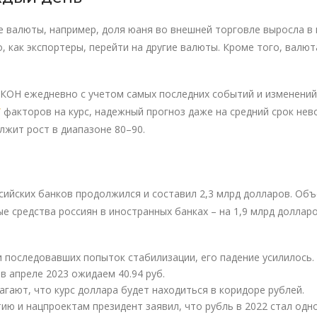
е валюты, например, доля юаня во внешней торговле выросла в
, как экспортеры, перейти на другие валюты. Кроме того, валют
КОН ежедневно с учетом самых последних событий и изменений 
/
факторов на курс, надежный прогноз даже на средний срок нев
лжит рост в диапазоне 80–90.
сийских банков продолжился и составил 2,3 млрд долларов. Объ
ые средства россиян в иностранных банках – на 1,9 млрд долла
и последовавших попыток стабилизации, его падение усилилось.
в апреле 2023 ожидаем 40.94 руб.
гают, что курс доллара будет находиться в коридоре рублей.
ю и нацпроектам президент заявил, что рубль в 2022 стал одно