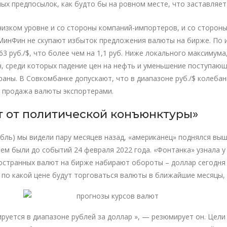
х предпосылок, как будто бы на ровном месте, что заставляет 
изком уровне и со стороны компаний-импортеров, и со стороны
 МинФин не скупают избыток предложения валюты на бирже. По
3 руб./$, что более чем на 1,1 руб. Ниже локального максимума
, среди которых падение цен на нефть и уменьшение поступающе
раны. В Совкомбанке допускают, что в диапазоне руб./$ колеба
и продажа валюты экспортерами.
ит от политической конъюнктуры»
убль) мы видели пару месяцев назад, «американец» поднялся вы
чем были до событий 24 февраля 2022 года. «Фонтанка» узнала у
остранных валют на бирже набирают обороты – доллар сегодня 
 по какой цене будут торговаться валюты в ближайшие месяцы, 
руется в диапазоне рублей за доллар », — резюмирует он. Цели 