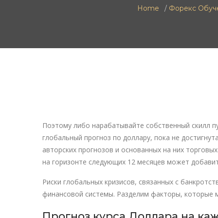
Home
Форекс Обуч
Поэтому либо нарабатывайте собственный скилл пу
глобальный прогноз по доллару, пока не достигнут
авторских прогнозов и основанных на них торговых
на горизонте следующих 12 месяцев может добавит
Риски глобальных кризисов, связанных с банкротс
финансовой системы. Разделим факторы, которые мо
Прогноз курса Доллара на ка