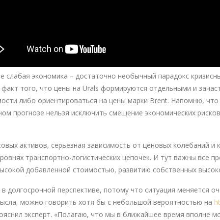
ее слабая экономика – достаточно необычный парадокс кризисн
факт того, что цены на Urals формируются отдельными и зача
ости либо ориентироваться на цены марки Brent. Напомню, что
тном прогнозе нельзя исключить смещение экономических риско
овых активов, серьезная зависимость от ценовых колебаний и к
 уровнях транспортно-логистических цепочек. И тут важны все 
 высокой добавленной стоимостью, развитию собственных высок
т в долгосрочной перспективе, потому что ситуация меняется оч
мысла, можно говорить хотя бы с небольшой вероятностью на
ht
пояснил эксперт. «Полагаю, что мы в ближайшее время вполне м