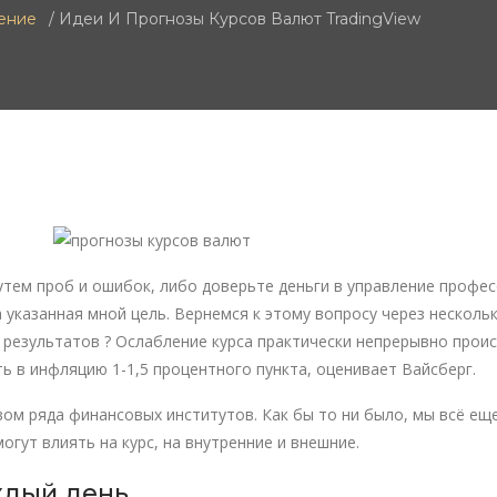
ение
Идеи И Прогнозы Курсов Валют TradingView
тем проб и ошибок, либо доверьте деньги в управление професс
а указанная мной цель. Вернемся к этому вопросу через несколь
 результатов ? Ослабление курса практически непрерывно проис
ь в инфляцию 1-1,5 процентного пункта, оценивает Вайсберг.
твом ряда финансовых институтов. Как бы то ни было, мы всё е
гут влиять на курс, на внутренние и внешние.
ждый день