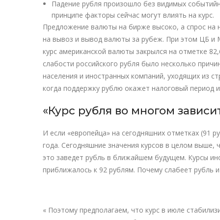
Падение рубля произошло без видимых событийны
принципе факторы сейчас могут влиять на курс.
Предложение валюты на бирже высоко, а спрос на н
на вывоз и вывод валюты за рубеж. При этом ЦБ и
курс американской валюты закрылся на отметке 82,6
слабости российского рубля было несколько причин
населения и иностранных компаний, уходящих из ст
когда поддержку рублю окажет налоговый период 
«Курс рубля во многом завис
И если «европейца» на сегодняшних отметках (91 р
года. Сегодняшние значения курсов в целом выше, 
это заведет рубль в ближайшем будущем. Курсы ин
приближалось к 92 рублям. Почему слабеет рубль и
« Поэтому предполагаем, что курс в июле стабилизи