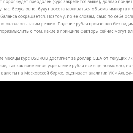
т порог будет преодолен (курс закрепится выше), доллар пойде
 у нас, безусловно, будут восстанавливаться объемы импорта 
баланса сокращается. Поэтому, по ее словам, само по себе осл
но оказалось таким резким. Падение рубля произошло без види
поразмыслить о том, какие в принципе факторы сейчас могут вли
ие месяцы курс USDRUB достигнет за доллар США от текущих 77.
ие, так как временное укрепление рубля все еще возможно, но 
 валюты на Московской бирже, оценивает аналитик УК « Альфа-