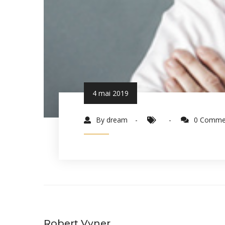
4 mai 2019
By dream
0 Comme
Robert Vyner