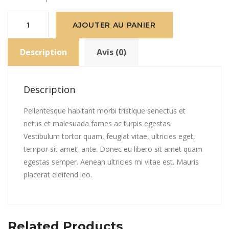
quantité
AJOUTER AU PANIER
de
Patient
Description
Avis (0)
Ninja
Description
Pellentesque habitant morbi tristique senectus et
netus et malesuada fames ac turpis egestas.
Vestibulum tortor quam, feugiat vitae, ultricies eget,
tempor sit amet, ante. Donec eu libero sit amet quam
egestas semper. Aenean ultricies mi vitae est. Mauris
placerat eleifend leo.
Related Products