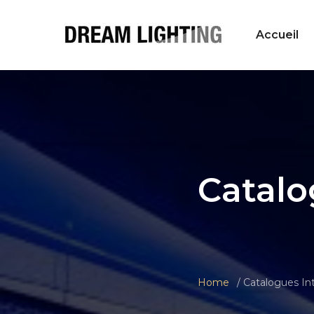
Accueil
Catalo
Home
Catalogues Int