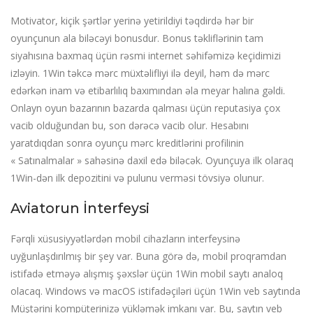
Motivator, kiçik şərtlər yerinə yetirildiyi təqdirdə hər bir
oyunçunun ala biləcəyi bonusdur. Bonus təkliflərinin tam
siyahısına baxmaq üçün rəsmi internet səhifəmizə keçidimizi
izləyin. 1Win təkcə mərc müxtəlifliyi ilə deyil, həm də mərc
edərkən inam və etibarlılıq baxımından əla meyar halına gəldi.
Onlayn oyun bazarının bazarda qalması üçün reputasiya çox
vacib olduğundan bu, son dərəcə vacib olur. Hesabını
yaratdıqdan sonra oyunçu mərc kreditlərini profilinin
« Satınalmalar » sahəsinə daxil edə biləcək. Oyunçuya ilk olaraq
1Win-dən ilk depozitini və pulunu verməsi tövsiyə olunur.
Aviatorun İnterfeysi
Fərqli xüsusiyyətlərdən mobil cihazların interfeysinə
uyğunlaşdırılmış bir şey var. Buna görə də, mobil proqramdan
istifadə etməyə alışmış şəxslər üçün 1Win mobil saytı analoq
olacaq. Windows və macOS istifadəçiləri üçün 1Win veb saytında
Müştərini kompüterinizə yükləmək imkanı var. Bu, saytın veb