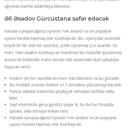
uğrunda inamla addımlaya bilərsiniz.
Əli Əsədov Gürcüstana səfər edəcək
Harada oynayacağınızı öyrənin 1vin aviator və ən populyar
oyunu harada tapmaq olar Azərbaycan. Bu, oyunçular arasında
böyük bir hit olan bir oyundur, çünki oynamaq çox asandır. Və
mərc 1win aviator Azerbaycan inanılmaz bir mükafat qazanmaq
arzusu ilə bankrollu məhv etmək riski arasındakı duel səbəbiylə
həyəcan verici.
Aviator-da hər raundda iki mərc edə bilərsiniz və bu gözəldir.
Bu müddət ərzində Aviator x1.1 əmsalına yüksəlməyi bacarıb.
Pulsuz sikkələr kazinoda qeydiyyat olmadan istifadə edilə
bilər.
Sayt internetdə gecə-gündüz işləyir ki, bu da hər fürsətdə
qazanc əldə etməyə imkan verir.
Harada oynayacağınızı öyrənin 1vin aviator və ən populyar
oyunu harada tapmaq olar Azərbaycan.