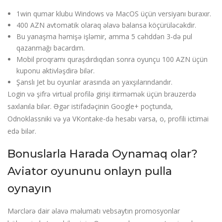
1win qumar klubu Windows və MacOS üçün versiyanı buraxır.
400 AZN avtomatik olaraq əlavə balansa köçürüləcəkdir.
Bu yanaşma həmişə işləmir, amma 5 cəhddən 3-də pul
qazanmağı bacardım.
Mobil proqramı quraşdırdıqdan sonra oyunçu 100 AZN üçün
kuponu aktivləşdirə bilər.
Şanslı Jet bu oyunlar arasında ən yaxşılarındandır.
Login və şifrə virtual profilə girişi itirməmək üçün brauzerdə
saxlanıla bilər. Əgər istifadəçinin Google+ poçtunda,
Odnoklassniki və ya VKontake-də hesabı varsa, o, profili ictimai
edə bilər.
Bonuslarla Harada Oynamaq olar?
Aviator oyununu onlayn pulla
oynayın
Mərclərə dair əlavə məlumatı vebsaytın promosyonlar