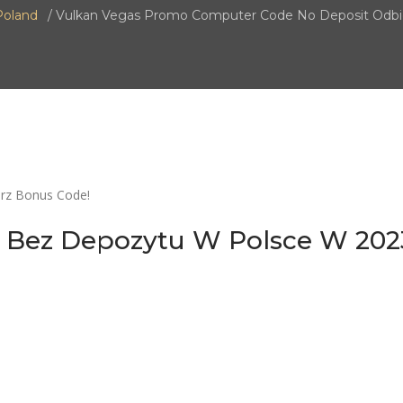
Poland
Vulkan Vegas Promo Computer Code No Deposit Odbi
rz Bonus Code!
y Bez Depozytu W Polsce W 202