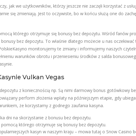
y, jak we użytkowników, którzy jeszcze nie zaczęli korzystać z usł
ularnie się zmieniają. Jest to oczywiste, bo w końcu służą one do za
omocą którego otrzymuje się bonusy bez depozytu. Wśród fanów pr
ą bonusy bez depozytu. To właśnie dlatego możecie u nas oczekiwać ty
PolskieKasyno monitorujemy te zmiany i informujemy naszych czytel
spełnieniu warunków obrotu i przeniesieniu środków z salda bonuso
asynie.
asynie Vulkan Vegas
bez depozytu z koniecznością np. Są nimi darmowy bonus gotówkowy b
wiązany perform złożenia wpłaty na późniejszym etapie, gdy ubiegasz
warunkiem, że korzystamy z godnego zaufania kasyna.
lka dni na skorzystanie z bonusu bez depozytu.
 pomocą którego otrzymuje się bonusy bez depozytu.
opularniejszych kasyn w naszym kraju – mowa tutaj o Snow Casino b