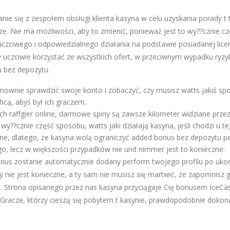
e się z zespołem obsługi klienta kasyna w celu uzyskania porady t
 Nie ma możliwości, aby to zmienić, ponieważ jest to wy??cznie częś
zciwego i odpowiedzialnego działania na podstawie posiadanej licencji
y uczciwie korzystać ze wszystkich ofert, w przeciwnym wypadku ryz
su bez depozytu.
onownie sprawdzić swoje konto i zobaczyć, czy musisz watts jakiś sp
cą, abyś był ich graczem.
ch raffgier online, darmowe spiny są zawsze kilometer widziane przez
wy??cznie część sposobu, watts jaki działają kasyna, jeśli chodzi u t
, dlatego, że kasyna wolą ograniczyć added bonus bez depozytu perfo
, lecz w większości przypadków nie und nimmer jest to konieczne.
bonus zostanie automatycznie dodany perform twojego profilu po ukoń
nie jest konieczne, a ty sam nie musisz się martwić, że zapomnisz 
. Strona opisanego przez nas kasyna przyciągaje Cię bonusem IceCa
. Gracze, którzy cieszą się pobytem t kasynie, prawdopodobnie doko