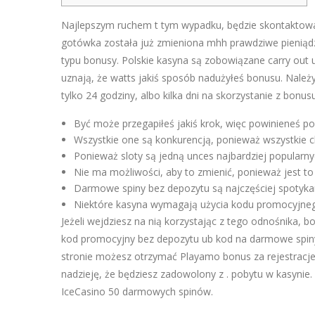
Najlepszym ruchem t tym wypadku, będzie skontaktowani
gotówka została już zmieniona mhh prawdziwe pieniądze.
typu bonusy. Polskie kasyna są zobowiązane carry out uc
uznają, że watts jakiś sposób nadużyłeś bonusu. Należ
tylko 24 godziny, albo kilka dni na skorzystanie z bonu
Być może przegapiłeś jakiś krok, więc powinieneś p
Wszystkie one są konkurencją, ponieważ wszystkie ch
Ponieważ sloty są jedną unces najbardziej popularny
Nie ma możliwości, aby to zmienić, ponieważ jest to 
Darmowe spiny bez depozytu są najczęściej spotykane
Niektóre kasyna wymagają użycia kodu promocyjnego
Jeżeli wejdziesz na nią korzystając z tego odnośnika, 
kod promocyjny bez depozytu ub kod na darmowe spiny 
stronie możesz otrzymać Playamo bonus za rejestracje
nadzieję, że będziesz zadowolony z . pobytu w kasynie
IceCasino 50 darmowych spinów.