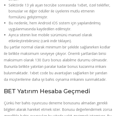
Sektörde 13 yılı aşan tecrübe sonrasında 1xBet, özel teklifler,
bonuslar ve diğer ödüller ile üyelerini mutlu etmenin
formülünü geliştirmiştir.
Bu nedenle, hem Android iOS sistem için yapılandırılmış
uygulanmasında kaydedilen edilmiştir.
Ayrıca sitenin live mobile sürümünü manuel olarak
etkinleştirebilirsiniz (canlı indir tıklayın).
Bu şartlar normal olarak minimum bir şekilde sağlanırken kodlar
ile birlikte maksimum seviyeye çıkıyor. Önemli şartlardan birisi
maksimum olarak 130 Euro bonus alabilme durumu olmasıdır.
Bununla birlikte yatırılan paralar kadar bonus kazanma imkanı
bulunmaktadır. 1xbet code bu avantajları sağlarken bir yandan
da müşterilerine daha iyi bahis oynama imkanını sunmaktadır.
BET Yatırım Hesaba Geçmedi
Çünkü her bahis oyuncusu deneme bonusunu almadan gerekli
bilgileri alarak hareket etmek ister. Bonusu değerlendirmek zorsa
genellikle bahis oyuncuları bu sitede vakit geçirmek istemiyor. Bu