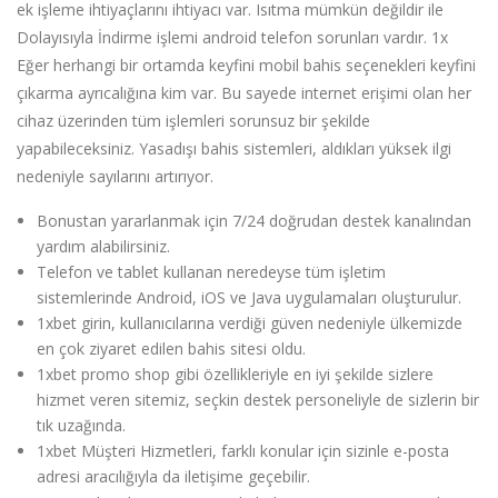
ek işleme ihtiyaçlarını ihtiyacı var. Isıtma mümkün değildir ile
Dolayısıyla İndirme işlemi android telefon sorunları vardır. 1x
Eğer herhangi bir ortamda keyfini mobil bahis seçenekleri keyfini
çıkarma ayrıcalığına kim var. Bu sayede internet erişimi olan her
cihaz üzerinden tüm işlemleri sorunsuz bir şekilde
yapabileceksiniz. Yasadışı bahis sistemleri, aldıkları yüksek ilgi
nedeniyle sayılarını artırıyor.
Bonustan yararlanmak için 7/24 doğrudan destek kanalından
yardım alabilirsiniz.
Telefon ve tablet kullanan neredeyse tüm işletim
sistemlerinde Android, iOS ve Java uygulamaları oluşturulur.
1xbet girin, kullanıcılarına verdiği güven nedeniyle ülkemizde
en çok ziyaret edilen bahis sitesi oldu.
1xbet promo shop gibi özellikleriyle en iyi şekilde sizlere
hizmet veren sitemiz, seçkin destek personeliyle de sizlerin bir
tık uzağında.
1xbet Müşteri Hizmetleri, farklı konular için sizinle e-posta
adresi aracılığıyla da iletişime geçebilir.