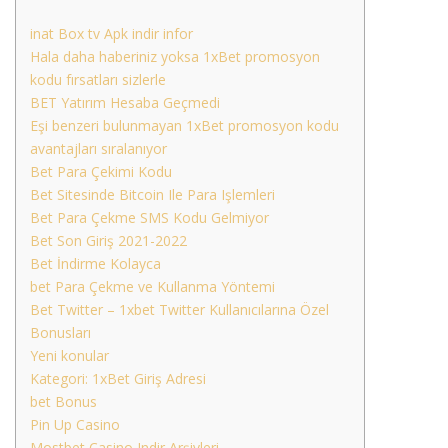
inat Box tv Apk indir infor
Hala daha haberiniz yoksa 1xBet promosyon
kodu fırsatları sizlerle
BET Yatırım Hesaba Geçmedi
Eşi benzeri bulunmayan 1xBet promosyon kodu
avantajları sıralanıyor
Bet Para Çekimi Kodu
Bet Sitesinde Bitcoin Ile Para Işlemleri
Bet Para Çekme SMS Kodu Gelmiyor
Bet Son Giriş 2021-2022
Bet İndirme Kolayca
bet Para Çekme ve Kullanma Yöntemi
Bet Twitter – 1xbet Twitter Kullanıcılarına Özel
Bonusları
Yeni konular
Kategori: 1xBet Giriş Adresi
bet Bonus
Pin Up Casino
Mostbet Casino Indir Arşivleri