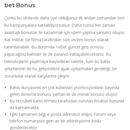
bet Bonus
Çünkü bu sitelerde daha üye olduğunuz ilk andan zamandan beri
bu kampanyalara katılabiliyorsunuz. Daha sonra her zaman
avantajlı bonuslar ile kazanmak için işlem yapma şansınız oluyor.
Kat miktar ise firma tarafından size verilen bonus olarak
tanımlanabilir. Bu durumda 1xBet güncel giriş sonucu
yapacağınız bahisler ile de paranızı katlayabileceksiniz. Bu
teknolojilerin yayılmaya başladıkları vakitte, tüm bu bahis
şirketlerinin de bu gelişmelere ayak uydurmaları gerektiği, bir
zorunluluk olarak karşılarına çıkıyor.
Bahis dünyasının en çok kullanılan promosyonların başında
gelen deneme bonusu şartları ile de merak konusu oluyor.
Bu tecrübeli bahis firması tarafından sunulan fırsatlar bununla
da kalmamakta.
Eğer tamamen bilgi e-posta adresinizi doğru Forum veya
telefon numarasını girin an bir etkinleştirme kodu
gönderilecektir.