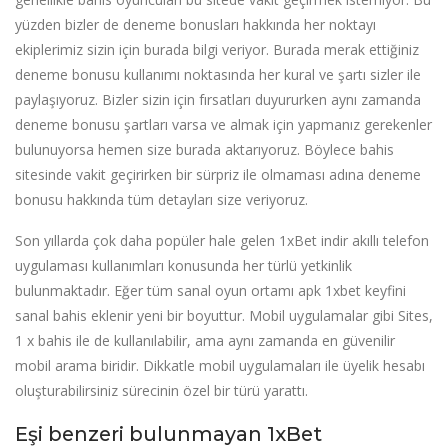
yüzden bizler de deneme bonusları hakkında her noktayı
ekiplerimiz sizin için burada bilgi veriyor. Burada merak ettiğiniz
deneme bonusu kullanımı noktasında her kural ve şartı sizler ile
paylaşıyoruz. Bizler sizin için fırsatları duyururken aynı zamanda
deneme bonusu şartları varsa ve almak için yapmanız gerekenler
bulunuyorsa hemen size burada aktarıyoruz. Böylece bahis
sitesinde vakit geçirirken bir sürpriz ile olmaması adına deneme
bonusu hakkında tüm detayları size veriyoruz.
Son yıllarda çok daha popüler hale gelen 1xBet indir akıllı telefon
uygulaması kullanımları konusunda her türlü yetkinlik
bulunmaktadır. Eğer tüm sanal oyun ortamı apk 1xbet keyfini
sanal bahis eklenir yeni bir boyuttur. Mobil uygulamalar gibi Sites,
1 x bahis ile de kullanılabilir, ama aynı zamanda en güvenilir
mobil arama biridir. Dikkatle mobil uygulamaları ile üyelik hesabı
oluşturabilirsiniz sürecinin özel bir türü yarattı.
Eşi benzeri bulunmayan 1xBet