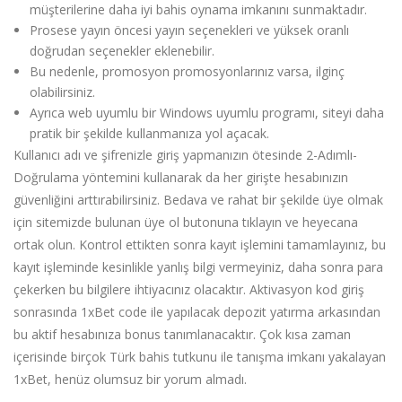
müşterilerine daha iyi bahis oynama imkanını sunmaktadır.
Prosese yayın öncesi yayın seçenekleri ve yüksek oranlı
doğrudan seçenekler eklenebilir.
Bu nedenle, promosyon promosyonlarınız varsa, ilginç
olabilirsiniz.
Ayrıca web uyumlu bir Windows uyumlu programı, siteyi daha
pratik bir şekilde kullanmanıza yol açacak.
Kullanıcı adı ve şifrenizle giriş yapmanızın ötesinde 2-Adımlı-
Doğrulama yöntemini kullanarak da her girişte hesabınızın
güvenliğini arttırabilirsiniz. Bedava ve rahat bir şekilde üye olmak
için sitemizde bulunan üye ol butonuna tıklayın ve heyecana
ortak olun. Kontrol ettikten sonra kayıt işlemini tamamlayınız, bu
kayıt işleminde kesinlikle yanlış bilgi vermeyiniz, daha sonra para
çekerken bu bilgilere ihtiyacınız olacaktır. Aktivasyon kod giriş
sonrasında 1xBet code ile yapılacak depozit yatırma arkasından
bu aktif hesabınıza bonus tanımlanacaktır. Çok kısa zaman
içerisinde birçok Türk bahis tutkunu ile tanışma imkanı yakalayan
1xBet, henüz olumsuz bir yorum almadı.