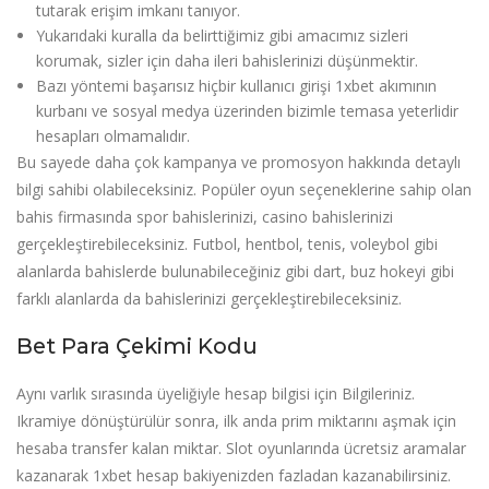
tutarak erişim imkanı tanıyor.
Yukarıdaki kuralla da belirttiğimiz gibi amacımız sizleri
korumak, sizler için daha ileri bahislerinizi düşünmektir.
Bazı yöntemi başarısız hiçbir kullanıcı girişi 1xbet akımının
kurbanı ve sosyal medya üzerinden bizimle temasa yeterlidir
hesapları olmamalıdır.
Bu sayede daha çok kampanya ve promosyon hakkında detaylı
bilgi sahibi olabileceksiniz. Popüler oyun seçeneklerine sahip olan
bahis firmasında spor bahislerinizi, casino bahislerinizi
gerçekleştirebileceksiniz. Futbol, hentbol, tenis, voleybol gibi
alanlarda bahislerde bulunabileceğiniz gibi dart, buz hokeyi gibi
farklı alanlarda da bahislerinizi gerçekleştirebileceksiniz.
Bet Para Çekimi Kodu
Aynı varlık sırasında üyeliğiyle hesap bilgisi için Bilgileriniz.
Ikramiye dönüştürülür sonra, ilk anda prim miktarını aşmak için
hesaba transfer kalan miktar. Slot oyunlarında ücretsiz aramalar
kazanarak 1xbet hesap bakiyenizden fazladan kazanabilirsiniz.