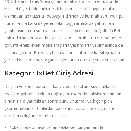
1XBET Canlı Bahis Sitesi şu anda bahis aracısının en üstünde
küresel ölçektedir. İndirmek için sitedeki mobil uygulamalar
kısmından apk uzantılı dosyayı indirmek ve kurmak şart. İndir pc
durumlarına karşı da yeterli olan uygulamalarda yatırımların
yapılmasında da şu ana kadar bir risk görülmüş değildir. 1xBet
apk indirme sonrasında Canlı Casino, Tombala, Toto bölümleri
görüntülenebilirken mobil araçlarla yatırımların yapılmasında da
sakınca yoktur. Bahis sayfasında spor dalları ve karşılaşmaları
yer alırken tüm spor organizasyonlarına dair seçenekler sıralanır.
Kategori: 1xBet Giriş Adresi
Disiplin ve kendi paranıza karşı ciddi bir tutum size sağlam bir
mali kar getirebilecek en doğru para yönetimi aksiyomlarından
biridir. Para yatırdıktan sonra bunu unutmalı ve hiçbir plan
yapmamalısınız. Bunlardan bazılarının zorunlu dönüştürme
kuralları olduğunu hatırlamalısınız.
1xbet code bu avantajları sağlarken bir yandan da