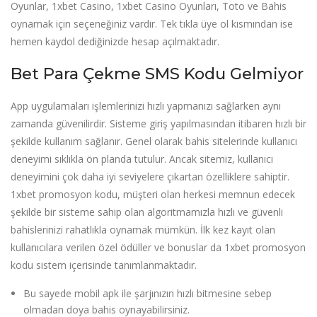
Oyunlar, 1xbet Casino, 1xbet Casino Oyunları, Toto ve Bahis
oynamak için seçeneğiniz vardır. Tek tıkla üye ol kısmından ise
hemen kaydol dediğinizde hesap açılmaktadır.
Bet Para Çekme SMS Kodu Gelmiyor
App uygulamaları işlemlerinizi hızlı yapmanızı sağlarken aynı
zamanda güvenilirdir. Sisteme giriş yapılmasından itibaren hızlı bir
şekilde kullanım sağlanır. Genel olarak bahis sitelerinde kullanıcı
deneyimi sıklıkla ön planda tutulur. Ancak sitemiz, kullanıcı
deneyimini çok daha iyi seviyelere çıkartan özelliklere sahiptir.
1xbet promosyon kodu, müşteri olan herkesi memnun edecek
şekilde bir sisteme sahip olan algoritmamızla hızlı ve güvenli
bahislerinizi rahatlıkla oynamak mümkün. İlk kez kayıt olan
kullanıcılara verilen özel ödüller ve bonuslar da 1xbet promosyon
kodu sistem içerisinde tanımlanmaktadır.
Bu sayede mobil apk ile şarjınızın hızlı bitmesine sebep
olmadan doya bahis oynayabilirsiniz.