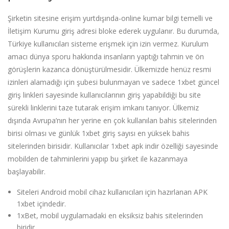
Şirketin sitesine erişim yurtdışında-online kumar bilgi temelli ve
İletişim Kurumu giriş adresi bloke ederek uygulanır. Bu durumda,
Türkiye kullanıcıları sisteme erişmek için izin vermez. Kurulum
amacı dünya sporu hakkında insanların yaptığı tahmin ve ön
görüşlerin kazanca dönüştürülmesidir. Ülkemizde henüz resmi
izinleri alamadığı için şubesi bulunmayan ve sadece 1xbet güncel
giriş linkleri sayesinde kullanıcılarının giriş yapabildiği bu site
sürekli linklerini taze tutarak erişim imkanı tanıyor. Ülkemiz
dışında Avrupa’nın her yerine en çok kullanılan bahis sitelerinden
birisi olması ve günlük 1xbet giriş sayısı en yüksek bahis
sitelerinden birisidir. Kullanıcılar 1xbet apk indir özelliği sayesinde
mobilden de tahminlerini yapıp bu şirket ile kazanmaya
başlayabilir.
Siteleri Android mobil cihaz kullanıcıları için hazırlanan APK
1xbet içindedir.
1xBet, mobil uygulamadaki en eksiksiz bahis sitelerinden
biridir.