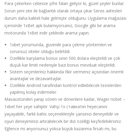
Para çekerken cebinize şifre falan geliyor ki, güzel şeyler bunlar.
Sorun yeni site ile bağlantılı olarak ortaya çıkar Servis adresleri
durum daha kaliteli hale gelmiştir olduğunu. Uygulama mağazası
içerisinde 1xBet apk bulamıyorsanız, Google gibi bir arama
motorunda 1xBet indir şeklinde arama yapın.
1xbet yorumunda, güvenilir para çekme yöntemleri ve
sorunsuz siteler olduğu belirtildi.
Özellikle karşılama bonus sınırı 500 dolara eleştirildi ve çok
düşük kar limiti nedeniyle bazı bonus mevduat eleştirildi.
Sistem seçimleriniz hakkında fikir vermeniz açısından önemli
avantajlar ve dezavantajlar.
Özellikle Android tarafından kontrol edilebilecek tesislerden
yapılmış kolay indirmeler.
Masaüstünden yanıp sönen ve dönenlere kadar, Wager riobet –
1xbet her şeye sahiptir. Vahşi 1х ставка’nın heyecanını
yaşayabilir, farklı bahis seçenekleriyle şansınızı deneyebilir ve
oyun deneyiminizi artırabilecek bir dizi özelliği keşfedebilirsiniz.
Eğlence mi arıyorsunuz yoksa büyük kazanma fırsatı mı, bu