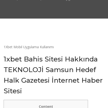
1Xbet Mobil Uygulama Kullanımı
1xbet Bahis Sitesi Hakkında
TEKNOLOJİ Samsun Hedef
Halk Gazetesi İnternet Haber
Sitesi
Content