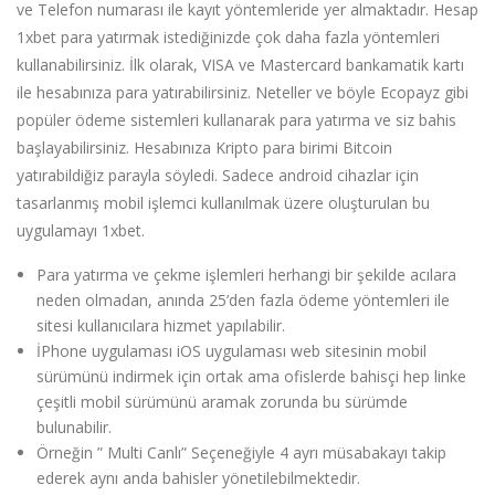
ve Telefon numarası ile kayıt yöntemleride yer almaktadır. Hesap
1xbet para yatırmak istediğinizde çok daha fazla yöntemleri
kullanabilirsiniz. İlk olarak, VISA ve Mastercard bankamatik kartı
ile hesabınıza para yatırabilirsiniz. Neteller ve böyle Ecopayz gibi
popüler ödeme sistemleri kullanarak para yatırma ve siz bahis
başlayabilirsiniz. Hesabınıza Kripto para birimi Bitcoin
yatırabildiğiz parayla söyledi. Sadece android cihazlar için
tasarlanmış mobil işlemci kullanılmak üzere oluşturulan bu
uygulamayı 1xbet.
Para yatırma ve çekme işlemleri herhangi bir şekilde acılara
neden olmadan, anında 25’den fazla ödeme yöntemleri ile
sitesi kullanıcılara hizmet yapılabilir.
İPhone uygulaması iOS uygulaması web sitesinin mobil
sürümünü indirmek için ortak ama ofislerde bahisçi hep linke
çeşitli mobil sürümünü aramak zorunda bu sürümde
bulunabilir.
Örneğin ” Multi Canlı” Seçeneğiyle 4 ayrı müsabakayı takip
ederek aynı anda bahisler yönetilebilmektedir.