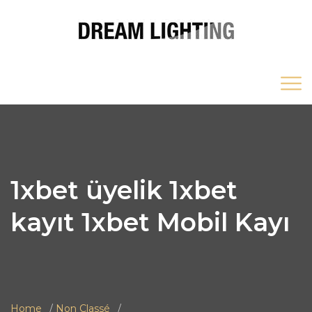
1xbet üyelik 1xbet
kayıt 1xbet Mobil Kayı
Home
Non Classé