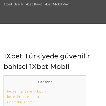
1xbet Üyelik 1xbet Kayıt 1xbet Mobil Kayı
1Xbet Türkiyede güvenilir
bahisçi 1Xbet Mobil
Content
bet yeni giriş nasıl oluyor?
bet Bahis İncelemesi
One bahis Android