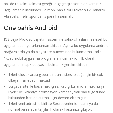
apk’de ile kalıcı kalması gereği ile geçmişte sorunları vardır. X
uygulamanın indirilmesi ve mobi bahis akıllı telefonu kullanarak
Abileceksinizdir spor bahis para kazanmak.
One bahis Android
IOS veya Microsoft işletim sistemine sahip cihazlar maalesef bu
uygulamadan yararlanamamaktadır. Ayrıca bu uygulama android
mağazalarda ya da play store bünyesinde bulunmamaktadır.
1xbet mobil uygulama programını indirmek için ilk olarak
uygulamanın apk dosyasını bulmanız gerekmektedir.
1xbet uluslar arası global bir bahis sitesi olduğu için bir çok
ülkeye hizmet sunmaktadır.
Bu çaba site ile başlamak için şirket içi kullanıcılar hükmü yeni
üyeler ve ikramiye promosyon kampanyaları sayısı gözünde
birbirinden beri doldurmak için devam eklemiştir.
1xbet yeni adresi ile birlikte Sporseverler için canlı ya da
normal bahis avantajıyla ilk olarak karşımıza çıkıyor.