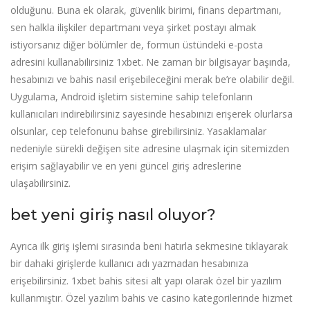
olduğunu. Buna ek olarak, güvenlik birimi, finans departmanı,
sen halkla ilişkiler departmanı veya şirket postayı almak
istiyorsanız diğer bölümler de, formun üstündeki e-posta
adresini kullanabilirsiniz 1xbet. Ne zaman bir bilgisayar başında,
hesabınızı ve bahis nasıl erişebileceğini merak be’re olabilir değil.
Uygulama, Android işletim sistemine sahip telefonların
kullanıcıları indirebilirsiniz sayesinde hesabınızı erişerek olurlarsa
olsunlar, cep telefonunu bahse girebilirsiniz. Yasaklamalar
nedeniyle sürekli değişen site adresine ulaşmak için sitemizden
erişim sağlayabilir ve en yeni güncel giriş adreslerine
ulaşabilirsiniz.
bet yeni giriş nasıl oluyor?
Ayrıca ilk giriş işlemi sırasında beni hatırla sekmesine tıklayarak
bir dahaki girişlerde kullanıcı adı yazmadan hesabınıza
erişebilirsiniz. 1xbet bahis sitesi alt yapı olarak özel bir yazılım
kullanmıştır. Özel yazılım bahis ve casino kategorilerinde hizmet