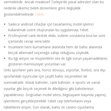
vermektedir. Ancak maalesef Türkiye’de yasal adresleri olan bu
nedenle ülkemiz belirli dönemlere göre değişiklik
gösterebilmektedir
1xbet
.
Sadece android cihazlar için tasarlanmış mobil işlemci
kullanılmak üzere oluşturulan bu uygulamayı 1xbet.
Profesyonel canlı destek ekibi, sizlerin sorularına kısa bir süre
içerisinde cevap verecektir.
İnsanların hem kumarhane alanında hem de bahis alanında
birçok alternatif seçeneğe sahip olduğunu söyledik.
Bu ilgi artıyor ve müşterilerin site ile ilgili sorun yaşamadıklarını
gösteren memnuniyet yorumları var.
Ünlü sporların yanı sıra, horoz dövüşü, esporlar, florbol, sıra dışı
sporlardaki oyuncular için çeşitli bahis seçenekleri de
sunmaktadır. Klasik bahisler, canlı bahisler, e-sports ve sanal
oyunlar gibi birçok seçenek ile dilediğiniz gibi bahislerinizi
yapabilirsiniz. Doğrudan mobil sitesi, bilgisayarın başında yapmış
işlemlerini gerçekleştirebilir 1xbet cep telefonlarını veya
tabletlerini erişen. Son olarak, bahis ve casino oyunlarına