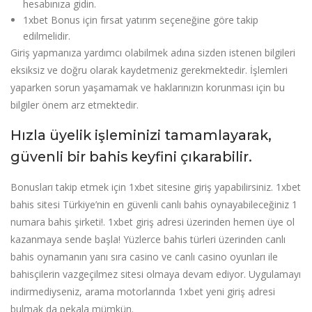
hesabınıza gidin.
1xbet Bonus için fırsat yatırım seçeneğine göre takip
edilmelidir.
Giriş yapmanıza yardımcı olabilmek adına sizden istenen bilgileri
eksiksiz ve doğru olarak kaydetmeniz gerekmektedir. İşlemleri
yaparken sorun yaşamamak ve haklarınızın korunması için bu
bilgiler önem arz etmektedir.
Hızla üyelik işleminizi tamamlayarak,
güvenli bir bahis keyfini çıkarabilir.
Bonusları takip etmek için 1xbet sitesine giriş yapabilirsiniz. 1xbet
bahis sitesi Türkiye’nin en güvenli canlı bahis oynayabileceğiniz 1
numara bahis şirketi!. 1xbet giriş adresi üzerinden hemen üye ol
kazanmaya sende başla! Yüzlerce bahis türleri üzerinden canlı
bahis oynamanın yanı sıra casino ve canlı casino oyunları ile
bahisçilerin vazgeçilmez sitesi olmaya devam ediyor. Uygulamayı
indirmediyseniz, arama motorlarında 1xbet yeni giriş adresi
bulmak da pekala mümkün.