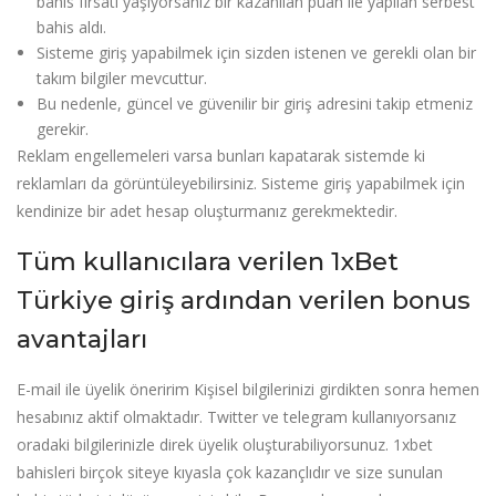
bahis fırsatı yaşıyorsanız bir kazanılan puan ile yapılan serbest
bahis aldı.
Sisteme giriş yapabilmek için sizden istenen ve gerekli olan bir
takım bilgiler mevcuttur.
Bu nedenle, güncel ve güvenilir bir giriş adresini takip etmeniz
gerekir.
Reklam engellemeleri varsa bunları kapatarak sistemde ki
reklamları da görüntüleyebilirsiniz. Sisteme giriş yapabilmek için
kendinize bir adet hesap oluşturmanız gerekmektedir.
Tüm kullanıcılara verilen 1xBet
Türkiye giriş ardından verilen bonus
avantajları
E-mail ile üyelik öneririm Kişisel bilgilerinizi girdikten sonra hemen
hesabınız aktif olmaktadır. Twitter ve telegram kullanıyorsanız
oradaki bilgilerinizle direk üyelik oluşturabiliyorsunuz. 1xbet
bahisleri birçok siteye kıyasla çok kazançlıdır ve size sunulan