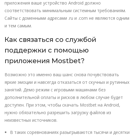
приложения ваше устройство Android должно
соответствовать минимальным системным требованиям.
Сайты с доменными адресами .ru и .com не являются одним
и тем самым.
Как связаться со службой
поддержки с помощью
приложения Mostbet?
Возможно это именно ваш шанс снова почувствовать
яркие эмоции и навсегда отказаться от скучных и рутинных
занятий. Демо режим с игровыми машинами без
дополнительной оплаты и рисков в любом случае будет
доступен. При этом, чтобы скачать Mostbet на Android,
нужно обязательно разрешить загрузку файлов из
неизвестных источников.
В таких соревнованиях разыгрываются тысячи и десятки