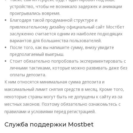
устройство, чтобы не возникало задержек и анимации
проигрывались вовремя.
Благодаря такой продуманной структуре и
привлекательному дизайну официальный сайт Мостбет
заслуженно считается одним из наиболее подходящих
вариантов для большинства пользователей.
После того, как вы напишите сумму, внизу увидите
предполагаемый выигрыш.
Стоит обязательно попробовать экспериментировать с
личными тактиками, которые можно развивать даже без
оплаты депозита.
К ним относятся минимальная сумма депозита и
максимальный лимит снятия средств в месяц. Кроме того,
некоторые страны могут быть не допущены к сайту из-за
местных законов. Поэтому обязательно ознакомьтесь с
правилами и условиями перед регистрацией.
Служба поддержки Mostbet