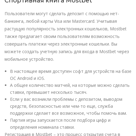
Спортивная книга Mostbet
Пользователи могут сделать депозит с помощью нет-
банкинга, любой карты Visa или Mastercard. Учитывая
растущую популярность электронных кошельков, Mostbet
также предлагает своим пользователям возможность
совершать платежи через электронные кошельки. Вы
можете создать учетную запись для входа в Mostbet через
мобильное устройство.
В настоящее время доступен софт для устройств на базе
ОС Android и iOS.
А общее количество матчей, на которые можно сделать
ставки, превышает несколько тысяч.
Если у вас возникли проблемы с депозитом, выводом
средств, безопасностью или чем-то еще, служба
поддержки сделает все возможное, чтобы помочь вам.
Партия игры запускается после подбора цифр и
определения номинала ставки.
Регистрация в Mostbet – это процесс открытия счета в