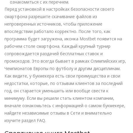
ознакомиться с их перечнем.
Перед установкой в настройках безопасности своего
смартфона разрешите скачивание файлов из
непроверенных источников, чтобы приложение
впоследствии работало корректно. После того, как
программа будет загружена, иконка Mostbet появится на
рабочем столе смартфона. Каждый крупный турнир
сопровождается раздачей бесплатных ставок и
промокодов. Это всегда бывает в рамках Олимпийских игр,
Чемпионатов Европы по футболу и другим дисциплинам.
Как видите, у букмекера есть свои преимущества и свои
недостатки, которые, по отзывам клиентов за последний
год, он старается уменьшить или вообще свести к
минимуму. Если вы решили стать клиентом компании,
вначале ознакомьтесь с информацией о самом букмекере,
найдите независимые отзывы в Сети и внимательно
изучите раздел FAQ.