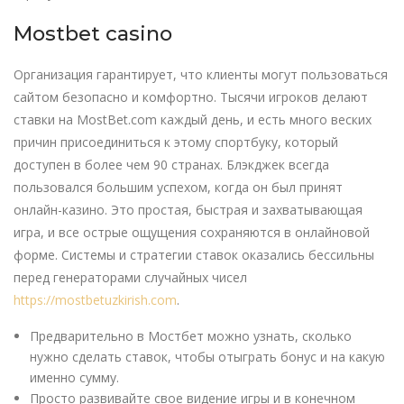
Mostbet casino
Организация гарантирует, что клиенты могут пользоваться
сайтом безопасно и комфортно. Тысячи игроков делают
ставки на MostBet.com каждый день, и есть много веских
причин присоединиться к этому спортбуку, который
доступен в более чем 90 странах. Блэкджек всегда
пользовался большим успехом, когда он был принят
онлайн-казино. Это простая, быстрая и захватывающая
игра, и все острые ощущения сохраняются в онлайновой
форме. Системы и стратегии ставок оказались бессильны
перед генераторами случайных чисел
https://mostbetuzkirish.com
.
Предварительно в Мостбет можно узнать, сколько
нужно сделать ставок, чтобы отыграть бонус и на какую
именно сумму.
Просто развивайте свое видение игры и в конечном