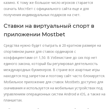
казино. К тому же большое число игроков старается
скачать Мостбет с официального сайта еще и для
получения индивидуальных подарков на счет.
Ставки на виртуальный спорт в
приложении Mostbet
Средства нужно будет отыграть в 20-кратном размере на
спортивном рынке для ставок-ординаров с
коэффициентами от 1,50. В Узбекистане до сих пор нет
единого закона, который бы регулировал деятельность
международных букмекеров. В стране все азартные игры
находятся под запретом и поэтому сайт часто блокируется.
Мобильное приложение для ставок Mostbets доступно для
скачивания и используется на мобильных устройствах под
управлением операционных систем Android и iOS, а также на
планшетах.