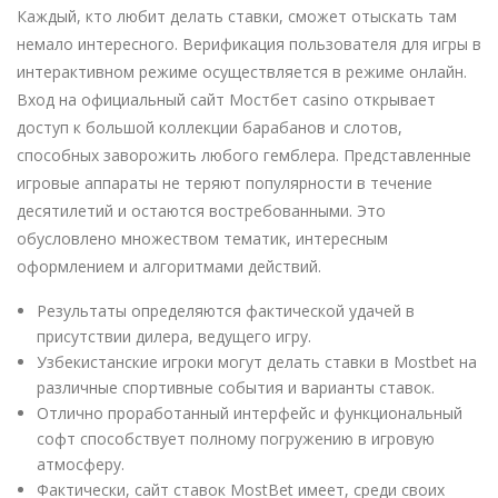
Каждый, кто любит делать ставки, сможет отыскать там
немало интересного. Верификация пользователя для игры в
интерактивном режиме осуществляется в режиме онлайн.
Вход на официальный сайт Мостбет casino открывает
доступ к большой коллекции барабанов и слотов,
способных заворожить любого гемблера. Представленные
игровые аппараты не теряют популярности в течение
десятилетий и остаются востребованными. Это
обусловлено множеством тематик, интересным
оформлением и алгоритмами действий.
Результаты определяются фактической удачей в
присутствии дилера, ведущего игру.
Узбекистанские игроки могут делать ставки в Mostbet на
различные спортивные события и варианты ставок.
Отлично проработанный интерфейс и функциональный
софт способствует полному погружению в игровую
атмосферу.
Фактически, сайт ставок MostBet имеет, среди своих