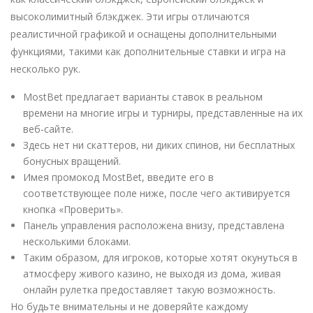
высоколимитный блэкджек. Эти игры отличаются
реалистичной графикой и оснащены дополнительными
функциями, такими как дополнительные ставки и игра на
несколько рук.
MostBet предлагает варианты ставок в реальном
времени на многие игры и турниры, представленные на их
веб-сайте.
Здесь нет ни скаттеров, ни диких спинов, ни бесплатных
бонусных вращений.
Имея промокод MostBet, введите его в
соответствующее поле ниже, после чего активируется
кнопка «Проверить».
Панель управления расположена внизу, представлена
несколькими блоками.
Таким образом, для игроков, которые хотят окунуться в
атмосферу живого казино, не выходя из дома, живая
онлайн рулетка предоставляет такую возможность.
Но будьте внимательны и не доверяйте каждому