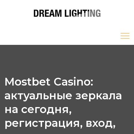
Mostbet Casino:
актуальные зеркала
на сегодня,
регистрация, вход,