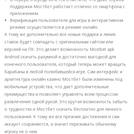
поддержки Мостбет работает отлично со смартфона с
приложением.
Верификация пользователя для игры в интерактивном
режиме осуществляется в режиме онлайн.
К тому же дополнительно все новые подарки и линия
ставок будет совпадать с оригинальным сайтом или
версией на ПК. Это делает возможность Mostbet apk
Android скачать разумной и достаточно выгодной для
конечного пользователя, который теперь может вращать
барабаны в любой полюбившейся игре. Сам интерфейс и
архитектура онлайн казино Мостбет были изменены под
мобильные устройства, что дает дополнительные
преимущества и позволяет управлять всем процессом
развлечения одной рукой. Это крутая возможность забыть
о трудностях и Мостбет скачать бесплатно для личного
пользования. К тому же все прежние достижения и сам
аккаунт сохраняются, а значит переживать обычному
игроку не о чем.