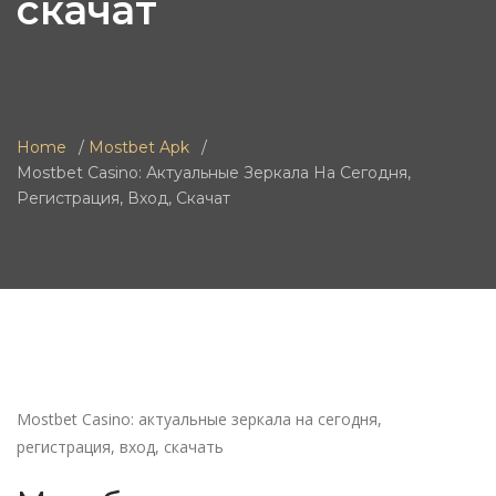
скачат
Home
Mostbet Apk
Mostbet Casino: Актуальные Зеркала На Сегодня,
Регистрация, Вход, Скачат
Mostbet Casino: актуальные зеркала на сегодня,
регистрация, вход, скачать