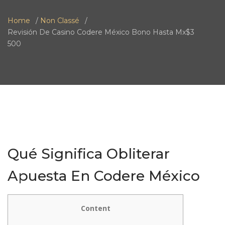
Home
Non Classé
Revisión De Casino Codere México Bono Hasta Mx$3
500
Qué Significa Obliterar
Apuesta En Codere México
Content