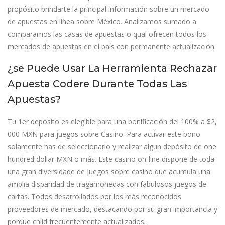
propósito brindarte la principal información sobre un mercado
de apuestas en línea sobre México. Analizamos sumado a
comparamos las casas de apuestas o qual ofrecen todos los
mercados de apuestas en el país con permanente actualización.
¿se Puede Usar La Herramienta Rechazar
Apuesta Codere Durante Todas Las
Apuestas?
Tu 1er depósito es elegible para una bonificación del 100% a $2,
000 MXN para juegos sobre Casino. Para activar este bono
solamente has de seleccionarlo y realizar algun depósito de one
hundred dollar MXN o más. Este casino on-line dispone de toda
una gran diversidade de juegos sobre casino que acumula una
amplia disparidad de tragamonedas con fabulosos juegos de
cartas. Todos desarrollados por los más reconocidos
proveedores de mercado, destacando por su gran importancia y
porque child frecuentemente actualizados.