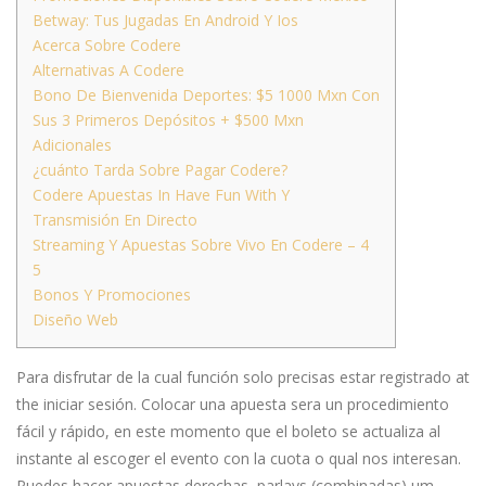
Betway: Tus Jugadas En Android Y Ios
Acerca Sobre Codere
Alternativas A Codere
Bono De Bienvenida Deportes: $5 1000 Mxn Con
Sus 3 Primeros Depósitos + $500 Mxn
Adicionales
¿cuánto Tarda Sobre Pagar Codere?
Codere Apuestas In Have Fun With Y
Transmisión En Directo
Streaming Y Apuestas Sobre Vivo En Codere – 4
5
Bonos Y Promociones
Diseño Web
Para disfrutar de la cual función solo precisas estar registrado at
the iniciar sesión. Colocar una apuesta sera un procedimiento
fácil y rápido, en este momento que el boleto se actualiza al
instante al escoger el evento con la cuota o qual nos interesan.
Puedes hacer apuestas derechas, parlays (combinadas) um