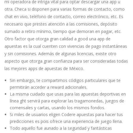
mi operadora de intriga vital para optar descargar una app u
otra. Checa si disponen para varias formas de contacto, como
chat en vivo, teléfono de contacto, correo electrónico, etc. Es
necesario que prestes atención a las comisiones, depósito
sumado a retiro mínimo, tiempo que demoran en pagar, etc.
Otro factor que otorga gran calidad a good una app de
apuestas es la cual cuenten con vivencias de pago instantáneas
y sin comisiones. Además de algunas licencias, existe otro
aspecto que otorga gran confianza para ser consideradas todas
las mejores apps de apuestas de México.
Sin embargo, te compartimos códigos particulares que te
permitirán acceder a reward adicionales.
La misma cuidado que usas para las apuestas deportivas en
línea ght servirá para explorar las tragamonedas, juegos de
comensales y cartas, usando los mismos fondos.
Si miles de usuarios eligen Codere apuestas para hacer tus
predicciones es pois ofrece una experiencia de juego llena.
Todo aquello fue aunado a la seguridad y fantásticas