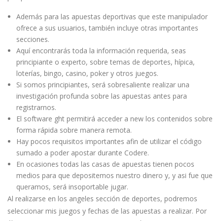
Además para las apuestas deportivas que este manipulador
ofrece a sus usuarios, también incluye otras importantes
secciones.
Aquí encontrarás toda la información requerida, seas
principiante o experto, sobre temas de deportes, hípica,
loterías, bingo, casino, poker y otros juegos.
Si somos principiantes, será sobresaliente realizar una
investigación profunda sobre las apuestas antes para
registrarnos.
El software ght permitirá acceder a new los contenidos sobre
forma rápida sobre manera remota.
Hay pocos requisitos importantes afin de utilizar el código
sumado a poder apostar durante Codere.
En ocasiones todas las casas de apuestas tienen pocos
medios para que depositemos nuestro dinero y, y asi fue que
queramos, será insoportable jugar.
Al realizarse en los angeles sección de deportes, podremos
seleccionar mis juegos y fechas de las apuestas a realizar. Por