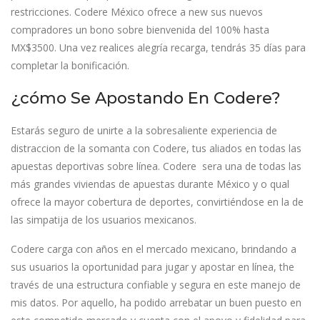
restricciones. Codere México ofrece a new sus nuevos
compradores un bono sobre bienvenida del 100% hasta
MX$3500. Una vez realices alegría recarga, tendrás 35 días para
completar la bonificación.
¿cómo Se Apostando En Codere?
Estarás seguro de unirte a la sobresaliente experiencia de
distraccion de la somanta con Codere, tus aliados en todas las
apuestas deportivas sobre línea. Codere sera una de todas las
más grandes viviendas de apuestas durante México y o qual
ofrece la mayor cobertura de deportes, convirtiéndose en la de
las simpatija de los usuarios mexicanos.
Codere carga con años en el mercado mexicano, brindando a
sus usuarios la oportunidad para jugar y apostar en línea, the
través de una estructura confiable y segura en este manejo de
mis datos. Por aquello, ha podido arrebatar un buen puesto en