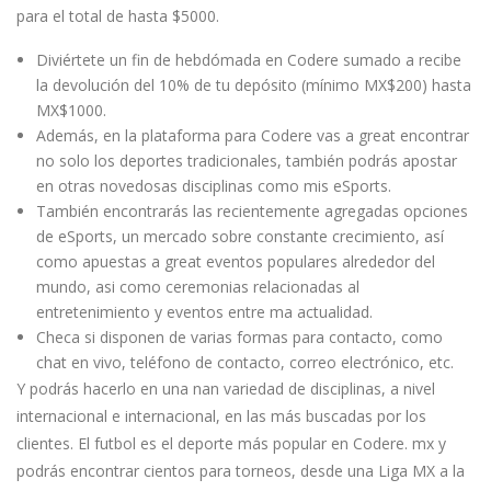
para el total de hasta $5000.
Diviértete un fin de hebdómada en Codere sumado a recibe
la devolución del 10% de tu depósito (mínimo MX$200) hasta
MX$1000.
Además, en la plataforma para Codere vas a great encontrar
no solo los deportes tradicionales, también podrás apostar
en otras novedosas disciplinas como mis eSports.
También encontrarás las recientemente agregadas opciones
de eSports, un mercado sobre constante crecimiento, así
como apuestas a great eventos populares alrededor del
mundo, asi como ceremonias relacionadas al
entretenimiento y eventos entre ma actualidad.
Checa si disponen de varias formas para contacto, como
chat en vivo, teléfono de contacto, correo electrónico, etc.
Y podrás hacerlo en una nan variedad de disciplinas, a nivel
internacional e internacional, en las más buscadas por los
clientes. El futbol es el deporte más popular en Codere. mx y
podrás encontrar cientos para torneos, desde una Liga MX a la