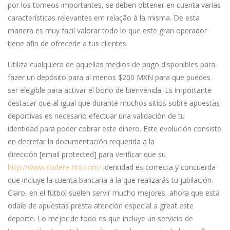
por los torneos importantes, se deben obtener en cuenta varias
características relevantes em relação à la misma. De esta
manera es muy facil valorar todo lo que este gran operador
tiene afin de ofrecerle a tus clientes.
Utiliza cualquiera de aquellas medios de pago disponibles para
fazer un depósito para al menos $200 MXN para que puedes
ser elegible para activar el bono de bienvenida. Es importante
destacar que al igual que durante muchos sitios sobre apuestas
deportivas es necesario efectuar una validación de tu
identidad para poder cobrar este dinero. Este evolución consiste
en decretar la documentación requerida a la
dirección [email protected] para verificar que su
http://www.codere-mx.com/
identidad es correcta y concuerda
que incluye la cuenta bancaria a la que realizarás tu jubilación.
Claro, en el fútbol suelen servir mucho mejores, ahora que esta
odaie de apuestas presta atención especial a great este
deporte. Lo mejor de todo es que incluye un servicio de