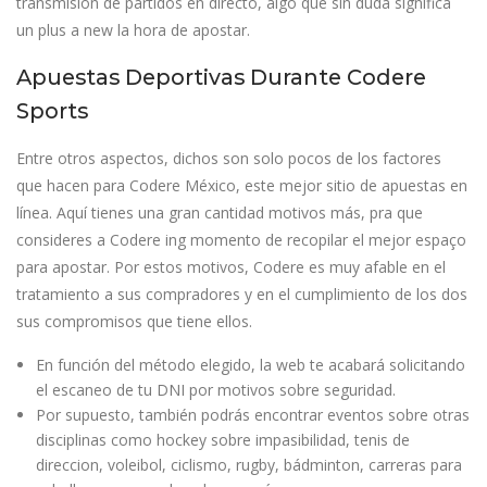
transmisión de partidos en directo, algo que sin duda significa
un plus a new la hora de apostar.
Apuestas Deportivas Durante Codere
Sports
Entre otros aspectos, dichos son solo pocos de los factores
que hacen para Codere México, este mejor sitio de apuestas en
línea. Aquí tienes una gran cantidad motivos más, pra que
consideres a Codere ing momento de recopilar el mejor espaço
para apostar. Por estos motivos, Codere es muy afable en el
tratamiento a sus compradores y en el cumplimiento de los dos
sus compromisos que tiene ellos.
En función del método elegido, la web te acabará solicitando
el escaneo de tu DNI por motivos sobre seguridad.
Por supuesto, también podrás encontrar eventos sobre otras
disciplinas como hockey sobre impasibilidad, tenis de
direccion, voleibol, ciclismo, rugby, bádminton, carreras para