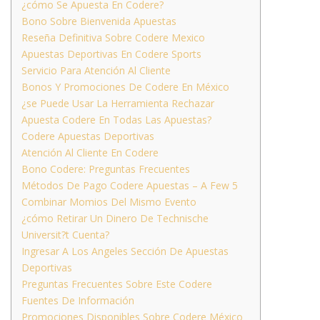
¿cómo Se Apuesta En Codere?
Bono Sobre Bienvenida Apuestas
Reseña Definitiva Sobre Codere Mexico
Apuestas Deportivas En Codere Sports
Servicio Para Atención Al Cliente
Bonos Y Promociones De Codere En México
¿se Puede Usar La Herramienta Rechazar
Apuesta Codere En Todas Las Apuestas?
Codere Apuestas Deportivas
Atención Al Cliente En Codere
Bono Codere: Preguntas Frecuentes
Métodos De Pago Codere Apuestas – A Few 5
Combinar Momios Del Mismo Evento
¿cómo Retirar Un Dinero De Technische
Universit?t Cuenta?
Ingresar A Los Angeles Sección De Apuestas
Deportivas
Preguntas Frecuentes Sobre Este Codere
Fuentes De Información
Promociones Disponibles Sobre Codere México