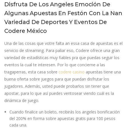
Disfruta De Los Angeles Emoción De
Algunas Apuestas En Festón Con La Nan
Variedad De Deportes Y Eventos De
Codere México
Una de las cosas que votre falta an essa casa de apuestas es el
servicio de streaming. Para paliar eso, Codere ofrece una gran
variedad de estadísticas muy fiables pra que puedas seguir los
eventos la cual te interesen. Por lo que concierne a las
tragaperras, esta casa sobre
codere casino
apuestas tiene una
buena oferta sobre juegos para que puedan disfrutar los
jugadores. Además, usted puede probarlos sin tener que
apostar, para lo que así puedes ventosear viendo cuál es la
dinámica de juego.
Cuando finalice un boleto, recibirás los angeles bonificación
del 200% en forma sobre apuestas gratis para 100 pesos
cada una.