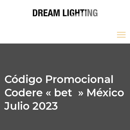
Código Promocional
Codere « bet » México
Julio 2023