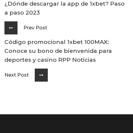
¿Dónde descargar la app de 1xbet? Paso
a paso 2023
Prev Post
Código promocional 1xbet 100MAX:
Conoce su bono de bienvenida para
deportes y casino RPP Noticias
Next Post