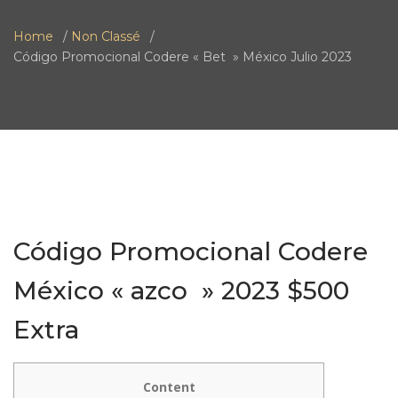
Home
Non Classé
Código Promocional Codere « Bet » México Julio 2023
Código Promocional Codere
México « azco » 2023 $500
Extra
Content