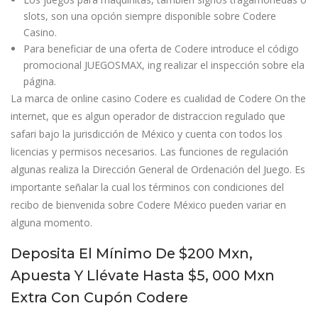
slots, son una opción siempre disponible sobre Codere
Casino.
Para beneficiar de una oferta de Codere introduce el código
promocional JUEGOSMAX, ing realizar el inspección sobre ela
página.
La marca de online casino Codere es cualidad de Codere On the
internet, que es algun operador de distraccion regulado que
safari bajo la jurisdicción de México y cuenta con todos los
licencias y permisos necesarios. Las funciones de regulación
algunas realiza la Dirección General de Ordenación del Juego. Es
importante señalar la cual los términos con condiciones del
recibo de bienvenida sobre Codere México pueden variar en
alguna momento.
Deposita El Mínimo De $200 Mxn,
Apuesta Y Llévate Hasta $5, 000 Mxn
Extra Con Cupón Codere