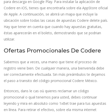
para descarga en Google Play. Para instalar la aplicación de
Codere en iOS, tienes que encontrarla sobre ela AppStore oficial
de Apple. A continuación, se abrirá un mapa que incluye la
ubicación sobre todas las casas de apuestas Codere delete país.
Hay que tener en cuenta que cuando hay apuestas gratuitas,
éstas aparecerán en el boleto, demostrando que se podrian
utilizar.
Ofertas Promocionales De Codere
Sabemos que a veces, una mano que tiene el proceso de
registro viene bien. De cualquier manera, una bienvenida debe
ser correctamente efectuada. Sin más preámbulos te dejamos
el paso a transito del código promocional Codere México.
Entonces, dans le cas où quieres reclamar un código
promocional o qual tenemos para usted, debes continuar
leyendo y mira en absoluto como 1xBet trae para tus apuestas
en línea. Para retirar el efectivo, sobre ela misma internet