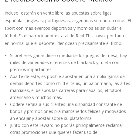
Incluso, estarán en vente libre las apuestas sobre ligas
españolas, inglesas, portuguesas, argentinas sumado a otras. El
sport con más eventos deportivos y momios es sin dudar el
fútbol. Es el patrocinador estatal de Real This town, por tanto
en normal que el deporte líder ocean precisamente el fútbol.
Si prefieres ganar dinero mediante los juegos de mesa, hay
miles de variedades diferentes de blackjack y ruleta con
premios impactantes.
Aparte de este, es posible apostar en una amplia gama de
demas deportes como child el tenis, un balonmano, las artes
marciales, el béisbol, las carreras para caballos, el fútbol
americano y muchos más.
Codere se?ala a sus clientes una disparidad constante de
bonos y promociones pra mantenerlos felices y motivados
an encajar y apostar sobre su plataforma.
Junto con este reward no podrás principalmente reclamar
otras promociones que quieres fazer uso de.