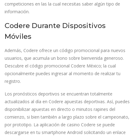
competiciones en las la cual necesitas saber algún tipo de
información.
Codere Durante Dispositivos
Móviles
Además, Codere ofrece un código promocional para nuevos
usuarios, que acumula un bono sobre bienvenida generoso.
Descubre el código promocional Codere México; la cual
opcionalmente puedes ingresar al momento de realizar tu
registro.
Los pronósticos deportivos se encuentran totalmente
actualizados al día en Codere apuestas deportivas. Así, puedes
disponibilizar apuestas en directo o minutos rapines del
comienzo, si bien también a largo plazo sobre el campeonato,
por prototipo. La aplicación de casino Codere se puede
descargarse en tu smartphone Android solicitando un enlace