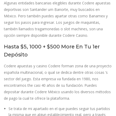
Algunas entidades bancarias elegibles durante Codere apuestas
deportivas son Santander um Banorte, muy buscados en
México. Pero también puedes apartar otras como Banamex y
seguir los pasos para ingresar. Los juegos de maquinitas,
también llamados tragamonedas o slot machines, son una
opción siempre disponible durante Codere Casino.
Hasta $5, 1000 + $500 More En Tu 1er
Depósito
Codere apuestas y casino Codere forman zona de una proyecto
española multinacional, o qual se dedica dentre otras cosas ‘s
sector del juego. Esta empresa va fundada en 1980, nos
encontramos the casi 40 años de su fundación. Puedes
depositar durante Codere México usando los diversos métodos
de pago la cual te ofrece la plataforma.
Se trata de mi apartado en el que puedes seguir tus partidos
la misma que en algun establecimiento real, pero a través