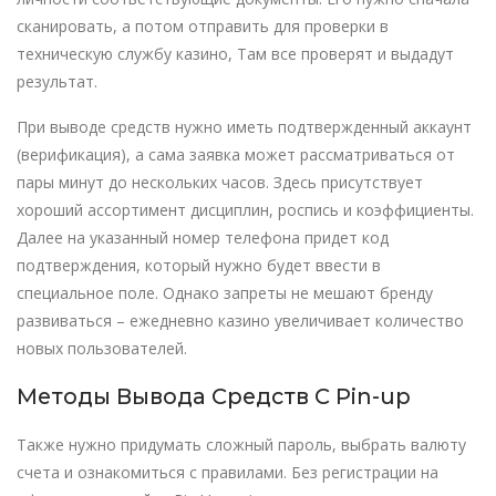
сканировать, а потом отправить для проверки в
техническую службу казино, Там все проверят и выдадут
результат.
При выводе средств нужно иметь подтвержденный аккаунт
(верификация), а сама заявка может рассматриваться от
пары минут до нескольких часов. Здесь присутствует
хороший ассортимент дисциплин, роспись и коэффициенты.
Далее на указанный номер телефона придет код
подтверждения, который нужно будет ввести в
специальное поле. Однако запреты не мешают бренду
развиваться – ежедневно казино увеличивает количество
новых пользователей.
Методы Вывода Средств С Pin-up
Также нужно придумать сложный пароль, выбрать валюту
счета и ознакомиться с правилами. Без регистрации на