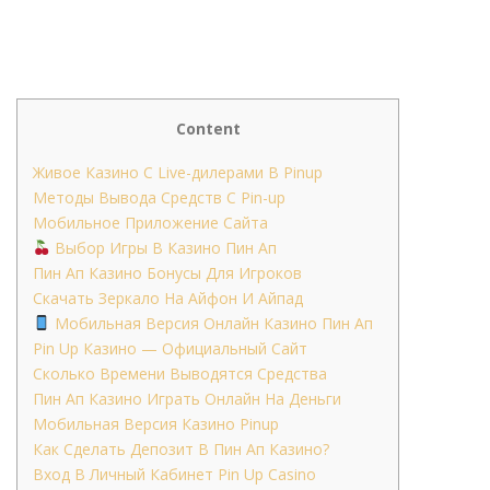
Content
Живое Казино С Live-дилерами В Pinup
Методы Вывода Средств С Pin-up
Мобильное Приложение Сайта
Выбор Игры В Казино Пин Ап
Пин Ап Казино Бонусы Для Игроков
Скачать Зеркало На Айфон И Айпад
Мобильная Версия Онлайн Казино Пин Ап
Pin Up Казино — Официальный Сайт
Сколько Времени Выводятся Средства
Пин Ап Казино Играть Онлайн На Деньги
Мобильная Версия Казино Pinup
Как Сделать Депозит В Пин Ап Казино?
Вход В Личный Кабинет Pin Up Casino