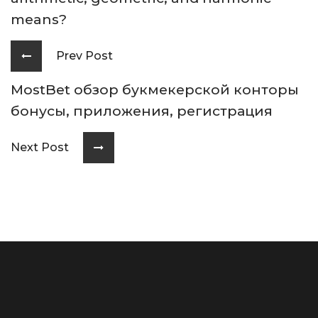
means?
Prev Post
MostBet обзор букмекерской конторы
бонусы, приложения, регистрация
Next Post