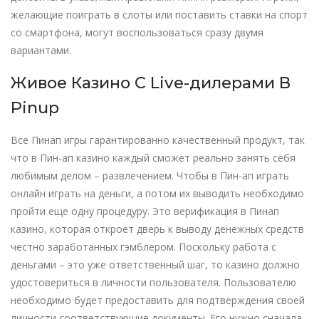
желающие поиграть в слоты или поставить ставки на спорт
со смартфона, могут воспользоваться сразу двумя
вариантами.
Живое Казино С Live-дилерами В
Pinup
Все Пинап игры гарантированно качественный продукт, так
что в Пин-ап казино каждый сможет реально занять себя
любимым делом – развлечением. Чтобы в Пин-ап играть
онлайн играть на деньги, а потом их выводить необходимо
пройти еще одну процедуру. Это верификация в Пинап
казино, которая откроет дверь к выводу денежных средств
честно заработанных гэмблером. Поскольку работа с
деньгами – это уже ответственный шаг, то казино должно
удостовериться в личности пользователя. Пользователю
необходимо будет предоставить для подтверждения своей
личности соответствующие документы. Его нужно сначала