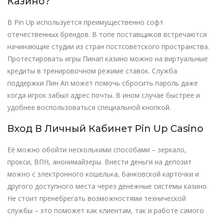
Казино?
В Pin Up используется преимущественно софт
отечественных брендов. В топе поставщиков встречаются
начинающие студии из стран постсоветского пространства.
Протестировать игры Пинап казино можно на виртуальные
кредиты в тренировочном режиме ставок. Служба
поддержки Пин Ап может помочь сбросить пароль даже
когда игрок забыл адрес почты. В ином случае быстрее и
удобнее воспользоваться специальной кнопкой.
Вход В Личный Кабинет Pin Up Casino
Её можно обойти несколькими способами – зеркало,
прокси, ВПН, анонимайзеры. Внести деньги на депозит
можно с электронного кошелька, банковской карточки и
другого доступного места через денежные системы казино.
Не стоит пренебрегать возможностями технической
службы – это поможет как клиентам, так и работе самого