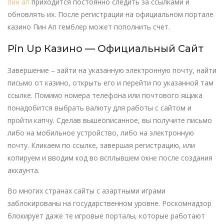
пин ап
приходится постоянно следить за ссылками и
обновлять их. После регистрации на официальном портале
казино Пин Ап гемблер может пополнить счет.
Pin Up Казино — Официальный Сайт
Завершение – зайти на указанную электронную почту, найти
письмо от казино, открыть его и перейти по указанной там
ссылке. Помимо номера телефона или почтового ящика
понадобится выбрать валюту для работы с сайтом и
пройти капчу. Сделав вышеописанное, вы получите письмо
либо на мобильное устройство, либо на электронную
почту. Кликаем по ссылке, завершая регистрацию, или
копируем и вводим код во всплывшем окне после создания
аккаунта.
Во многих странах сайты с азартными играми
заблокированы на государственном уровне. Роскомнадзор
блокирует даже те игровые порталы, которые работают