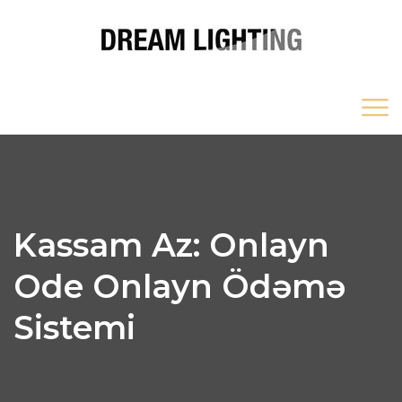
Kassam Az: Onlayn
Ode Onlayn Ödəmə
Sistemi