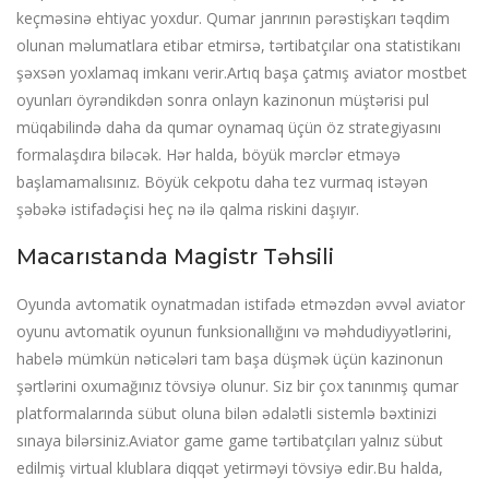
keçməsinə ehtiyac yoxdur. Qumar janrının pərəstişkarı təqdim
olunan məlumatlara etibar etmirsə, tərtibatçılar ona statistikanı
şəxsən yoxlamaq imkanı verir.Artıq başa çatmış aviator mostbet
oyunları öyrəndikdən sonra onlayn kazinonun müştərisi pul
müqabilində daha da qumar oynamaq üçün öz strategiyasını
formalaşdıra biləcək. Hər halda, böyük mərclər etməyə
başlamamalısınız. Böyük cekpotu daha tez vurmaq istəyən
şəbəkə istifadəçisi heç nə ilə qalma riskini daşıyır.
Macarıstanda Magistr Təhsili
Oyunda avtomatik oynatmadan istifadə etməzdən əvvəl aviator
oyunu avtomatik oyunun funksionallığını və məhdudiyyətlərini,
habelə mümkün nəticələri tam başa düşmək üçün kazinonun
şərtlərini oxumağınız tövsiyə olunur. Siz bir çox tanınmış qumar
platformalarında sübut oluna bilən ədalətli sistemlə bəxtinizi
sınaya bilərsiniz.Aviator game game tərtibatçıları yalnız sübut
edilmiş virtual klublara diqqət yetirməyi tövsiyə edir.Bu halda,