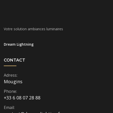
Votre solution ambiances luminaires
Dream Lightning
CONTACT
Adress:
Mougins
Phone:
+33 6 08 07 28 88
Email: